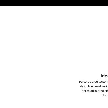
Ide
Pulseras arquitectóni
descubre nuestras
i
aprecian la precisió
disc