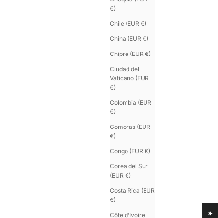
€)
Chile (EUR €)
China (EUR €)
Chipre (EUR €)
Ciudad del
Vaticano (EUR
U'KEYS
€)
Llavero personalizable
Precio de oferta
€35.00
Colombia (EUR
€)
Comoras (EUR
€)
Congo (EUR €)
Corea del Sur
(EUR €)
Costa Rica (EUR
€)
Côte d’Ivoire