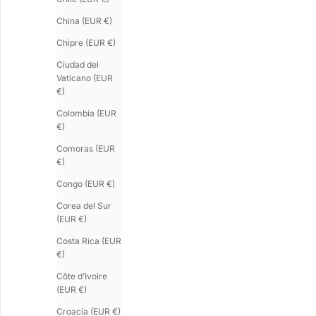
China (EUR €)
Chipre (EUR €)
Ciudad del
Vaticano (EUR
€)
Colombia (EUR
€)
EMBRACE.X
GOURMETTE
Pulsera con cordón de plata
Pulsera de hombr
Comoras (EUR
Precio de oferta
Precio de oferta
€130.00
€48.00
€)
Congo (EUR €)
Corea del Sur
(EUR €)
Costa Rica (EUR
€)
Côte d’Ivoire
(EUR €)
Croacia (EUR €)