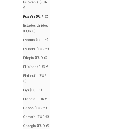
Eslovenia (EUR
€)
España (EUR €)
Estados Unidos
(EUR €)
Estonia (EUR €)
Esuatini (EUR €)
Etiopía (EUR €)
Filipinas (EUR €)
SATURNE.5
SATURNE.X
Brazalete oro 18K mate hombre
Brazalete de lató
Finlandia (EUR
Precio de oferta
Precio de oferta
€235.00
€180.00
€)
Fiyi (EUR €)
Francia (EUR €)
Gabón (EUR €)
Gambia (EUR €)
Georgia (EUR €)