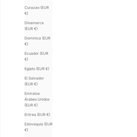
Curazao (EUR
€)
Dinamarca
(EUR €)
Dominica (EUR
€)
U-TURN.9
Pulsera hombre python oro
Ecuador (EUR
Precio de oferta
Color
€158.00
€)
Python moka
LE JONC
Python negro
Brazalete de pla
Egipto (EUR €)
Python burdeos
Precio de oferta
€295.00
Python natural
El Salvador
(EUR €)
Emiratos
Árabes Unidos
(EUR €)
Eritrea (EUR €)
Eslovaquia (EUR
€)