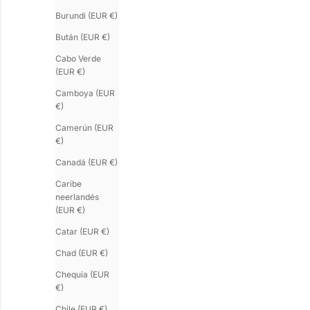
Burundi (EUR €)
Bután (EUR €)
Cabo Verde
(EUR €)
Camboya (EUR
€)
U-TURN.9
SLIM
Pulsera de cuero
Camerún (EUR
Pulsera de plata para hombre
Precio de oferta
€138.00
€)
Precio de oferta
€75.00
Canadá (EUR €)
Caribe
neerlandés
(EUR €)
Catar (EUR €)
Chad (EUR €)
Chequia (EUR
€)
Chile (EUR €)