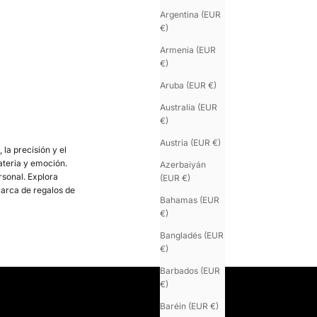
Argentina (EUR
€)
Armenia (EUR
€)
Aruba (EUR €)
Australia (EUR
€)
Austria (EUR €)
 la precisión y el
teria y emoción.
Azerbaiyán
rsonal. Explora
(EUR €)
arca de regalos de
Bahamas (EUR
€)
Bangladés (EUR
carne la rencontre entre esthétisme et intention. Offrir, c’est partager
€)
Barbados (EUR
€)
Baréin (EUR €)