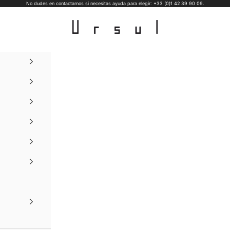
No dudes en contactarnos si necesitas ayuda para elegir: +33 (0)1 42 39 90 09.
Ursul Paris