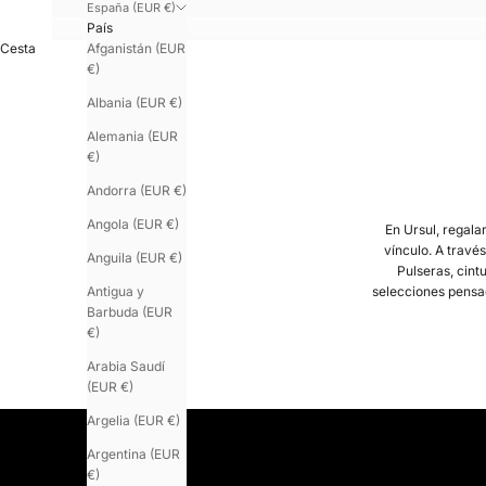
España (EUR €)
País
Afganistán (EUR
Cesta
€)
Albania (EUR €)
Alemania (EUR
€)
Andorra (EUR €)
Angola (EUR €)
En Ursul, regalar
vínculo. A trav
Anguila (EUR €)
Pulseras, cint
Antigua y
selecciones pensa
Barbuda (EUR
€)
Arabia Saudí
Un cadeau bien choisi est un geste qui reste. Qu’il s’agisse d’un bijou
(EUR €)
Argelia (EUR €)
Argentina (EUR
€)