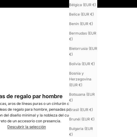
Bélgica (EUR €)
Belice (EUR €)
Benín (EUR €)
Bermudas (EUR
€)
Bielorrusia (EUR
€)
Bolivia (EUR €)
Bosnia y
Herzegovina
(EUR €)
Botsuana (EUR
as de regalo par hombre
€)
cas, aros de líneas puras o un cinturón con carácter:
deas de regalo para hombre
, pensadas para quienes
Brasil (EUR €)
n del diseño minimal y la nobleza del cuero. El lujo
Brunéi (EUR €)
reto de un accesorio con presencia.
Descubrir la selección
Bulgaria (EUR
€)