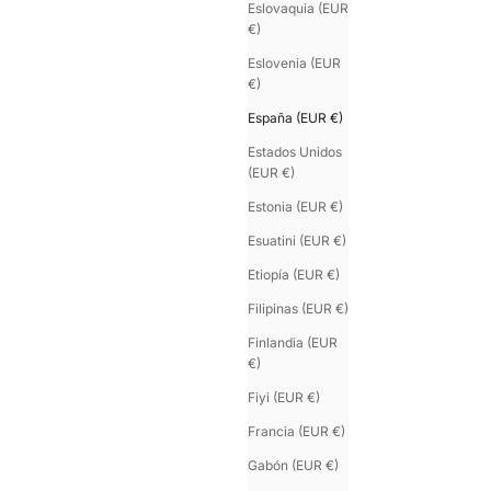
Eslovaquia (EUR
€)
Eslovenia (EUR
€)
España (EUR €)
Estados Unidos
(EUR €)
U’ROCK
Estonia (EUR €)
Pulsera hombre rock doble vuelta
Esuatini (EUR €)
Color
Precio de oferta
Colo
€155.00
Gun metal
Pla
Negro mate
Gu
Etiopía (EUR €)
Filipinas (EUR €)
Finlandia (EUR
€)
Fiyi (EUR €)
Francia (EUR €)
Gabón (EUR €)