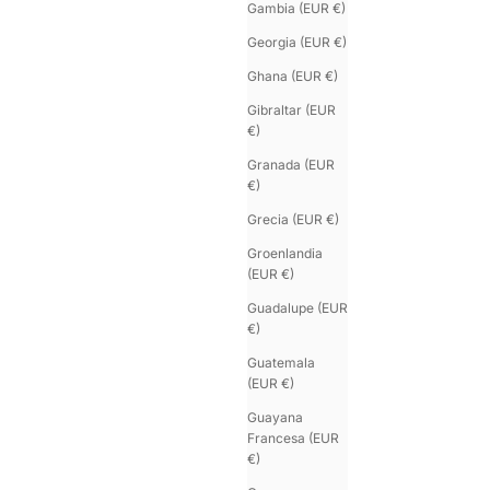
Gambia (EUR €)
Georgia (EUR €)
Ghana (EUR €)
Gibraltar (EUR
€)
Granada (EUR
U-TURN TWICE
€)
Pulsera plateada de doble vuelta para hombre
Precio de oferta
Colo
€155.00
Grecia (EUR €)
Ne
Mar
Groenlandia
Ch
le, U'KEYS
(EUR €)
Gri
Azu
Guadalupe (EUR
€)
Guatemala
(EUR €)
Guayana
Francesa (EUR
€)