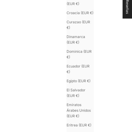
★ Reseñas
(EUR €)
Croacia (EUR €)
Curazao (EUR
€)
Dinamarca
(EUR €)
Dominica (EUR
SPARTIATE.34
€)
Cinturón hombre piel marrón
Color
Precio de oferta
Ecuador (EUR
€210.00
Oro
€)
Egipto (EUR €)
El Salvador
(EUR €)
Emiratos
Árabes Unidos
(EUR €)
Eritrea (EUR €)