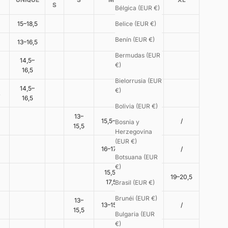
S
Bélgica (EUR €)
15–18,5
Belice (EUR €)
Benín (EUR €)
13–16,5
Bermudas (EUR
14,5–
€)
16,5
Bielorrusia (EUR
14,5–
€)
R
16,5
Bolivia (EUR €)
13–
15,5–17
17–19
/
Bosnia y
15,5
Herzegovina
(EUR €)
17,5–
16–17,5
/
19,5
Botsuana (EUR
€)
15,5–
17,5–19
19–20,5
17,5
Brasil (EUR €)
Brunéi (EUR €)
13–
13–15,5
/
/
15,5
Bulgaria (EUR
€)