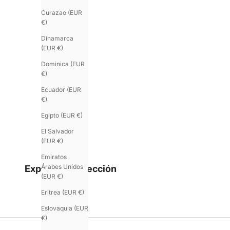
Curazao (EUR
€)
Dinamarca
(EUR €)
Dominica (EUR
U'ROCK
€)
Una línea con tachuelas, en doble vuelta.
Ecuador (EUR
€)
Egipto (EUR €)
El Salvador
(EUR €)
Emiratos
Árabes Unidos
Explorar la colección
(EUR €)
Eritrea (EUR €)
Eslovaquia (EUR
€)