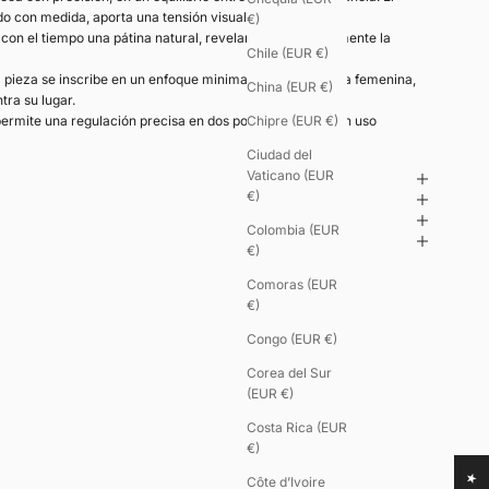
ado con medida, aporta una tensión visual sin exceso.
€)
a con el tiempo una pátina natural, revelando progresivamente la
Chile (EUR €)
pieza se inscribe en un enfoque minimalista de la joyería femenina,
China (EUR €)
ra su lugar.
 permite una regulación precisa en dos posiciones, para un uso
Chipre (EUR €)
Ciudad del
Vaticano (EUR
€)
Colombia (EUR
€)
Comoras (EUR
€)
Congo (EUR €)
Corea del Sur
(EUR €)
Costa Rica (EUR
€)
Côte d’Ivoire