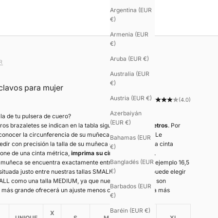
Argentina (EUR
€)
Armenia (EUR
€)
Aruba (EUR €)
R
Australia (EUR
€)
clavos para mujer
Austria (EUR €)
(4.0)
Azerbaiyán
lla de tu pulsera de cuero?
(EUR €)
tros brazaletes se indican en la tabla siguiente en
centímetros
. Por
 conocer la circunferencia de su muñeca en centímetros. Le
Bahamas (EUR
r con precisión la talla de su muñeca con ayuda de una cinta
€)
pone de una cinta métrica,
imprima su cinta métrica aquí
.
Bangladés (EUR
u muñeca se encuentra exactamente entre dos tallas, por ejemplo 16,5
€)
tuada justo entre nuestras tallas SMALL y MEDIUM—, puede elegir
MALL como una talla MEDIUM, ya que nuestros brazaletes son
Barbados (EUR
la más grande ofrecerá un ajuste menos ceñido que la talla más
€)
Baréin (EUR €)
X
UNIQUE
S
M
L
XL