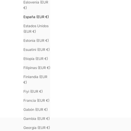
Eslovenia (EUR
€)
España (EUR €)
Estados Unidos
(EUR €)
Estonia (EUR €)
Esuatini (EUR €)
Etiopía (EUR €)
Filipinas (EUR €)
Finlandia (EUR
€)
Fiyi (EUR €)
Francia (EUR €)
URAEUS.6
APOPHIS n°6
Brazalete serpiente camel
Brazalete de cue
Gabón (EUR €)
Precio de oferta
Precio de oferta
€140.00
€190.00
Gambia (EUR €)
Georgia (EUR €)