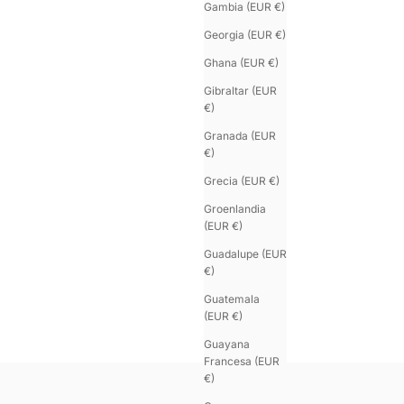
Gambia (EUR €)
Georgia (EUR €)
Ghana (EUR €)
Gibraltar (EUR
€)
Granada (EUR
€)
Grecia (EUR €)
Groenlandia
(EUR €)
Guadalupe (EUR
€)
U'TURN TRIPLE
Guatemala
Pulsera de pitón negra
(EUR €)
Precio de oferta
Colo
€190.00
Or
Guayana
Pla
Francesa (EUR
€)