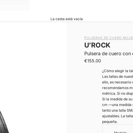
La cesta está vacía
PULSERAS DE CUERO MUJE
U’ROCK
Pulsera de cuero con 
|
Precio de oferta
€155.00
¿Cómo elegir la ta
Las tallas de nues
ello, es necesario
recomendamos medi
métrica. Si no dis
Si la medida de s
cm —una medida si
tanto una talla S
ajustables. La tal
pequeña.
Modelo