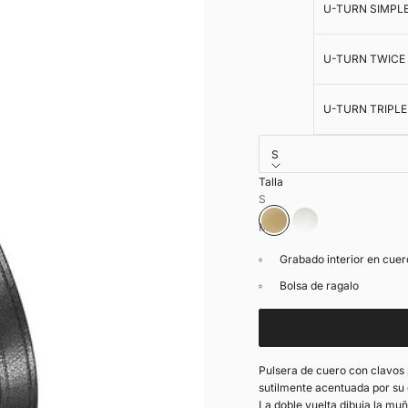
U-TURN SIMPL
U-TURN TWICE
U-TURN TRIPLE
S
Talla
Color:
Oro
S
M
Oro
Plata
Grabado interior en cuer
Bolsa de ragalo
Pulsera de cuero con clavos
sutilmente acentuada por su 
La doble vuelta dibuja la muñ