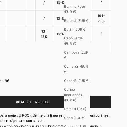
17,5–
E
/
16–17,5
/
19,5
Burkina Faso
(EUR €)
17,5–
19,1–
/
16–17,5
Burundi (EUR €)
19,5
20,5
Bután (EUR €)
13–
16–17,5
/
/
15,5
Cabo Verde
(EUR €)
Camboya (EUR
€)
Camerún (EUR
€)
o - 8€
Canadá (EUR €)
Caribe
neerlandés
(EUR €)
AÑADIR A LA CESTA
Catar (EUR €)
 para mujer, U’ROCK define una línea estructurada y contemporánea,
Chad (EUR €)
cierre signature con clavos.
eca con precisión, en un equilibrio entre carácter y elegancia. El
Chequia (EUR