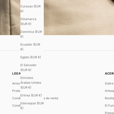
Curazao (EUR
€)
Dinamarca
(EUR €)
Dominica (EUR
€)
Ecuador (EUR
€)
Egipto (EUR €)
El Salvador
(EUR €)
LEGAL
ACER
Emiratos
Árabes Unidos
Aviso legal
Sobre
(EUR €)
Protección de datos
Artesa
Eritrea (EUR €)
Condiciones generales de venta
Boutiq
Eslovaquia (EUR
Condiciones de uso
El Fu
€)
Prens