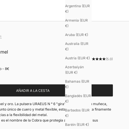
Argentina (EUR
€)
Armenia (EUR
€)
Aruba (EUR €)
R
Australia (EUR
€)
amel
Austria (EUR €)
(5.0)
Azerbaiyán
o - 8€
(EUR €)
Bahamas (EUR
€)
AÑADIR A LA CESTA
Bangladés (EUR
€)
mel y oro. La pulsera URAEUS N ° 6 "gira" alrededor de su muñeca,
nto único de cuero y metal flexible, esta pulsera se ajusta finamente
Barbados (EUR
as a la flexibilidad del metal.
€)
 es el nombre de la Cobra que protegía a los faraones de sus
Baréin (EUR €)