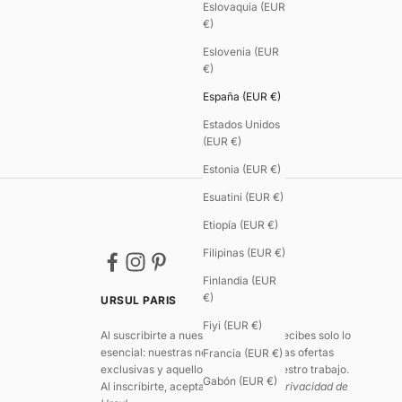
Eslovaquia (EUR
€)
Eslovenia (EUR
€)
España (EUR €)
Estados Unidos
(EUR €)
Estonia (EUR €)
Esuatini (EUR €)
Etiopía (EUR €)
Filipinas (EUR €)
Finlandia (EUR
€)
URSUL PARIS
Fiyi (EUR €)
Al suscribirte a nuestra newsletter, recibes solo lo
esencial: nuestras novedades, algunas ofertas
Francia (EUR €)
exclusivas y aquello que impulsa nuestro trabajo.
Gabón (EUR €)
Al inscribirte, aceptas
la política de privacidad de