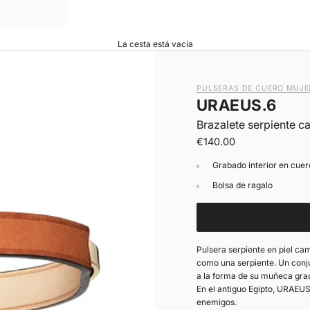
La cesta está vacía
PULSERAS DE CUERO MUJE
URAEUS.6
Brazalete serpiente c
|
Precio de oferta
€140.00
Grabado interior en cuer
Bolsa de ragalo
Pulsera serpiente en piel ca
como una serpiente. Un conju
a la forma de su muñeca graci
En el antiguo Egipto, URAEUS
enemigos.