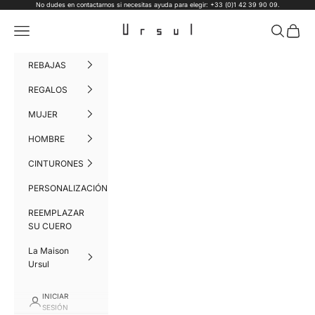
Ir al contenido
No dudes en contactarnos si necesitas ayuda para elegir: +33 (0)1 42 39 90 09.
Ursul Paris
Menú
Buscar
Cesta
REBAJAS
REGALOS
MUJER
HOMBRE
CINTURONES
PERSONALIZACIÓN
REEMPLAZAR
SU CUERO
La Maison
Ursul
INICIAR
SESIÓN