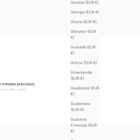
Gambia (EUR €)
Georgia (EUR €)
Ghana (EUR €)
Gibraltar (EUR
€)
Granada (EUR
€)
Grecia (EUR €)
Groenlandia
(EUR €)
n metales preciosos,
Guadalupe (EUR
depurado, entre
€)
enino.
Guatemala
n su cierre inspirado
(EUR €)
para un estilo más
Guayana
contemporáneo, Ursul
Francesa (EUR
na joya singular y
€)