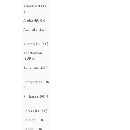
Armenia (EUR
€)
Aruba (EUR €)
Australia (EUR
€)
Austria (EUR €)
Azerbaiyán
(EUR €)
Bahamas (EUR
€)
Bangladés (EUR
€)
VERTIGO.5
VERTIGO.9
Barbados (EUR
Brazalete de oro
Brazalete de oro
€)
Precio de oferta
Precio de oferta
€240.00
€290.00
Baréin (EUR €)
Bélgica (EUR €)
Belice (EUR €)