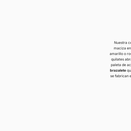
Nuestra c
maciza en
amarillo o r
quilates abr
paleta de a
brazalete
qu
se fabrican 