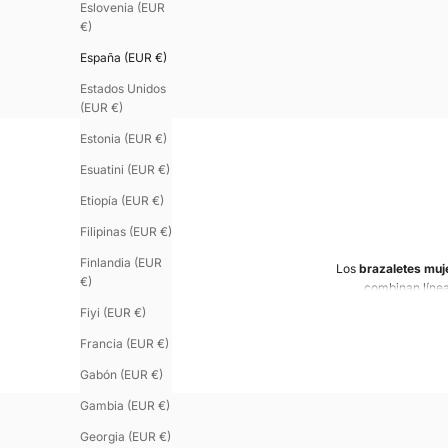
Eslovenia (EUR
€)
España (EUR €)
Estados Unidos
(EUR €)
Estonia (EUR €)
Esuatini (EUR €)
Etiopía (EUR €)
Filipinas (EUR €)
Finlandia (EUR
Los
brazaletes muj
€)
combinan línea
moder
Fiyi (EUR €)
Francia (EUR €)
Disponibles en
plat
en un botón de cu
Gabón (EUR €)
audaz. En versión m
también propone u
Gambia (EUR €)
Georgia (EUR €)