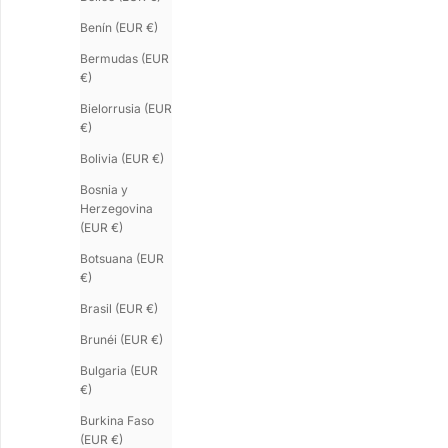
Benín (EUR €)
Bermudas (EUR
€)
Bielorrusia (EUR
€)
Bolivia (EUR €)
Bosnia y
Herzegovina
(EUR €)
Botsuana (EUR
€)
SATURNE.5
SATURNE.9
Brasil (EUR €)
Brazalete mujer plata
Brazalete mujer p
Precio de oferta
Precio de oferta
€270.00
€380.00
Brunéi (EUR €)
Bulgaria (EUR
€)
Burkina Faso
(EUR €)