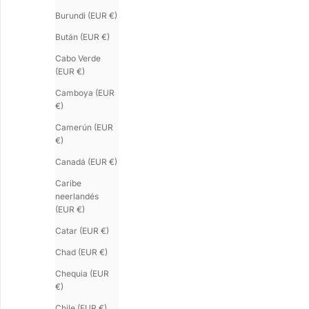
Burundi (EUR €)
Bután (EUR €)
Cabo Verde
(EUR €)
Camboya (EUR
€)
Camerún (EUR
€)
Canadá (EUR €)
SATURNE.5
SATURNE 9
Caribe
Brazalete rígido de vermeil oro rosa
Brazalete de oro
neerlandés
Precio de oferta
Precio de oferta
€380.00
€450.00
(EUR €)
Catar (EUR €)
Chad (EUR €)
Chequia (EUR
€)
Chile (EUR €)