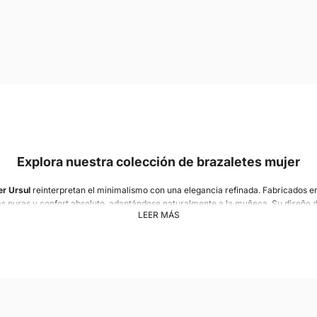
Explora nuestra colección de brazaletes mujer
er Ursul
reinterpretan el minimalismo con una elegancia refinada. Fabricados e
s puras y confort absoluto, adaptándose naturalmente a la muñeca. Su diseño 
LEER MÁS
nidad y atemporalidad, los convierte en piezas esenciales del guardarropa fem
a
,
oro amarillo
u
oro rosa
, se adaptan a todos los estilos. El modelo SATURNE, co
ello, encarna una sofisticación discreta y puede llevarse al derecho o al revés 
ás ancha o con textura, se impone como una firma de la casa. En un espíritu 
n brazalete abierto de diseño estructurado, ideal para las mujeres que buscan u
versátil.