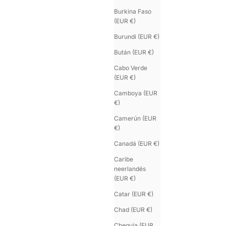
Burkina Faso
(EUR €)
Burundi (EUR €)
Bután (EUR €)
Cabo Verde
(EUR €)
Camboya (EUR
€)
Camerún (EUR
€)
SATURNE.5
Canadá (EUR €)
Brazalete de oro vermeil
Colo
Caribe
Precio de oferta
€380.00
Oro
neerlandés
Or
(EUR €)
Catar (EUR €)
Chad (EUR €)
Chequia (EUR