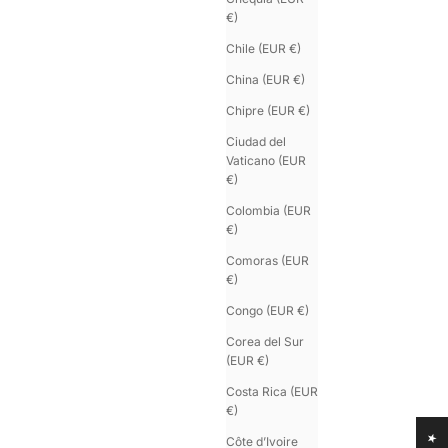
€)
Chile (EUR €)
China (EUR €)
Chipre (EUR €)
Ciudad del
Vaticano (EUR
€)
Colombia (EUR
€)
REVERSE
Comoras (EUR
Brazalete de oro vermeil
€)
Precio de oferta
€330.00
Congo (EUR €)
Corea del Sur
(EUR €)
Costa Rica (EUR
€)
Côte d’Ivoire