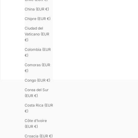
China (EUR €)
Chipre (EUR €)
Ciudad del
Vaticano (EUR
€)
Colombia (EUR
€)
REVERSE
Comoras (EUR
Brazalete de plata para mujer
€)
Precio de oferta
€260.00
Congo (EUR €)
Corea del Sur
(EUR €)
Costa Rica (EUR
€)
Côte d’Ivoire
(EUR €)
Croacia (EUR €)