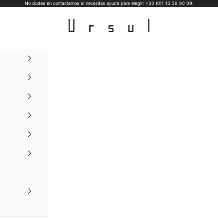
No dudes en contactarnos si necesitas ayuda para elegir: +33 (0)1 42 39 90 09.
Ursul Paris