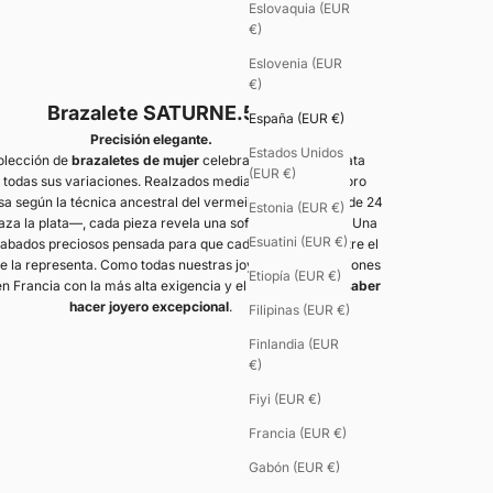
Eslovaquia (EUR
€)
Eslovenia (EUR
€)
Brazalete SATURNE.5
España (EUR €)
Precisión elegante.
Estados Unidos
olección de
brazaletes de mujer
celebra el brillo de la plata
(EUR €)
 todas sus variaciones. Realzados mediante un baño de oro
osa según la técnica ancestral del vermeil —donde el oro de 24
Estonia (EUR €)
aza la plata—, cada pieza revela una sofisticación única. Una
Esuatini (EUR €)
cabados preciosos pensada para que cada mujer encuentre el
e la representa. Como todas nuestras joyas, estas creaciones
Etiopía (EUR €)
en Francia con la más alta exigencia y el respeto por un
saber
hacer joyero excepcional
.
Filipinas (EUR €)
Finlandia (EUR
€)
Fiyi (EUR €)
Francia (EUR €)
Gabón (EUR €)