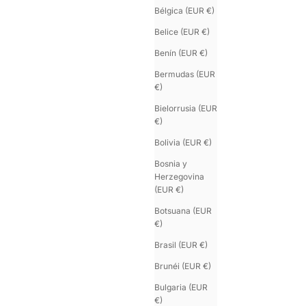
Bélgica (EUR €)
Belice (EUR €)
Benín (EUR €)
Bermudas (EUR
€)
Bielorrusia (EUR
€)
Bolivia (EUR €)
Bosnia y
Herzegovina
(EUR €)
Botsuana (EUR
SATURNE.5
€)
Brazalete mujer oro rosa 18K
Precio de oferta
€235.00
Brasil (EUR €)
Brunéi (EUR €)
Bulgaria (EUR
€)