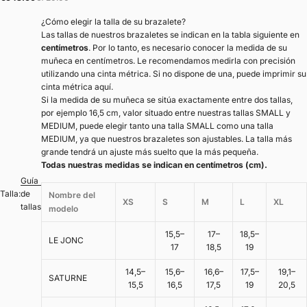
¿Cómo elegir la talla de su brazalete?
Las tallas de nuestros brazaletes se indican en la tabla siguiente en
centímetros
. Por lo tanto, es necesario conocer la medida de su
muñeca en centímetros. Le recomendamos medirla con precisión
utilizando una cinta métrica. Si no dispone de una, puede
imprimir su
cinta métrica aquí
.
Si la medida de su muñeca se sitúa exactamente entre dos tallas,
por ejemplo 16,5 cm, valor situado entre nuestras tallas SMALL y
MEDIUM, puede elegir tanto una talla SMALL como una talla
MEDIUM, ya que nuestros brazaletes son ajustables. La talla más
grande tendrá un ajuste más suelto que la más pequeña.
Todas nuestras medidas se indican en centímetros (cm).
Guía
Talla:
de
Nombre del
XS
S
M
L
XL
tallas
modelo
15,5–
17–
18,5–
LE JONC
17
18,5
19
14,5–
15,6–
16,6–
17,5–
19,1–
SATURNE
15,5
16,5
17,5
19
20,5