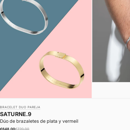
BRACELET DUO PAREJA
SATURNE.9
Dúo de brazaletes de plata y vermeil
|
Precio de oferta
Precio normal
€648.00
€720.00