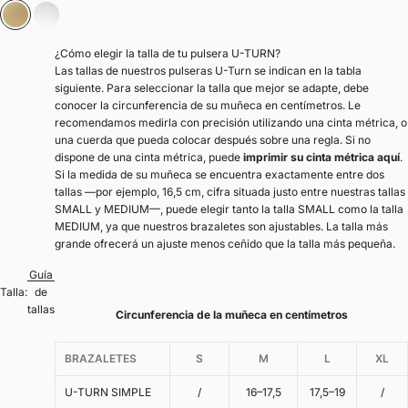
Oro
Plata
¿Cómo elegir la talla de tu pulsera U-TURN?
Las tallas de nuestros pulseras U-Turn se indican en la tabla
siguiente. Para seleccionar la talla que mejor se adapte, debe
conocer la circunferencia de su muñeca en centímetros. Le
recomendamos medirla con precisión utilizando una cinta métrica, o
una cuerda que pueda colocar después sobre una regla. Si no
dispone de una cinta métrica, puede
imprimir su cinta métrica aquí
.
Si la medida de su muñeca se encuentra exactamente entre dos
tallas —por ejemplo, 16,5 cm, cifra situada justo entre nuestras tallas
SMALL y MEDIUM—, puede elegir tanto la talla SMALL como la talla
MEDIUM, ya que nuestros brazaletes son ajustables. La talla más
grande ofrecerá un ajuste menos ceñido que la talla más pequeña.
Guía
Talla:
de
tallas
Circunferencia de la muñeca en centímetros
BRAZALETES
S
M
L
XL
U-TURN SIMPLE
/
16–17,5
17,5–19
/