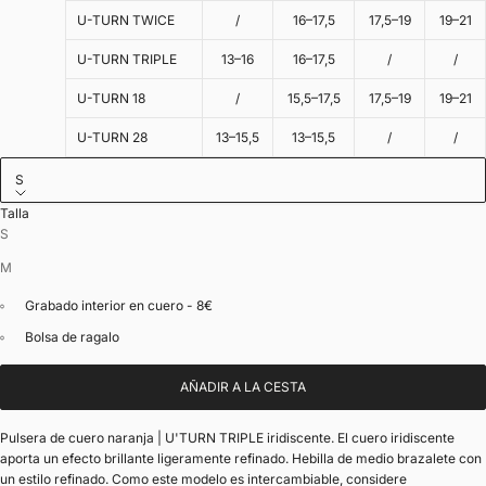
U-TURN TWICE
/
16–17,5
17,5–19
19–21
U-TURN TRIPLE
13–16
16–17,5
/
/
U-TURN 18
/
15,5–17,5
17,5–19
19–21
U-TURN 28
13–15,5
13–15,5
/
/
S
Talla
S
M
Grabado interior en cuero - 8€
Bolsa de ragalo
AÑADIR A LA CESTA
Pulsera de cuero naranja | U'TURN TRIPLE iridiscente. El cuero iridiscente
aporta un efecto brillante ligeramente refinado. Hebilla de medio brazalete con
un estilo refinado. Como este modelo es intercambiable, considere