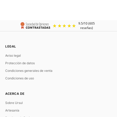
U-TURN.28
U'TURN.TRIPLE
Brazalete de cuero para mujer
Pulsera cuero camel mujer
Precio de oferta
Precio normal
Color
Precio de oferta
Colo
€135.00
€160.00
€168.00
Plata
Or
Oro
Pla
LEGAL
Aviso legal
Protección de datos
Condiciones generales de venta
Condiciones de uso
ACERCA DE
Sobre Ursul
Artesanía