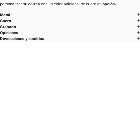
personalizar su correa con un color adicional de cuero en
opción+
Metal
Cuero
Grabado
Opiniones
Devoluciones y cambios
U-TURN TRIPLE
Tres vueltas. Una línea.
El sistema U’TURN
El cierre semiaro dibuja una U — una línea redondeada y plana.
Se lleva en el lateral de la muñeca.
Una elección deliberada que libera la línea superior del brazo y equilibra
la silueta.
La muesca en forma de U, visible en la parte superior, no es un
mecanismo.
Es un signo.
Un marcador discreto, gráfico.