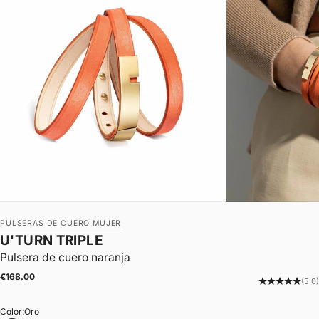
PULSERAS DE CUERO MUJER
U'TURN TRIPLE
Pulsera de cuero naranja
|
Precio de oferta
€168.00
(5.0)
Color:
Oro