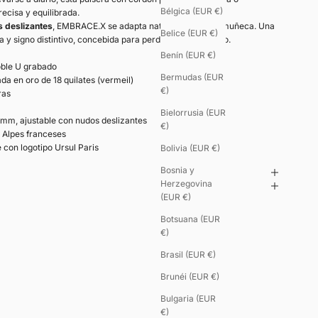
Bélgica (EUR €)
ecisa y equilibrada.
 deslizantes
, EMBRACE.X se adapta naturalmente a la muñeca. Una
Belice (EUR €)
ya y signo distintivo, concebida para perdurar en el tiempo.
Benín (EUR €)
ble U grabado
Bermudas (EUR
da en oro de 18 quilates (vermeil)
€)
ras
Bielorrusia (EUR
 mm, ajustable con nudos deslizantes
€)
s Alpes franceses
con logotipo Ursul Paris
Bolivia (EUR €)
Bosnia y
Herzegovina
(EUR €)
Botsuana (EUR
€)
Brasil (EUR €)
Brunéi (EUR €)
Bulgaria (EUR
€)