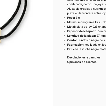
combinada, como una joya pr
Ajustable gracias a sus
nudos
pieza en la frontera entre jo
Peso:
3 g
Motivo:
monograma Ursul do
Metal:
plata de ley 925 chapa
Espesor del chapado:
5 mic
Longitud de la placa:
27 mm
Cordón:
sintético negro de 2
Fabricación:
realizada en lo
Estuche:
estuche negro mate 
Devoluciones y cambios
Opiniones de clientes