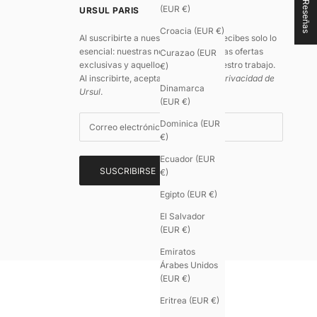
★ Reseñas
(EUR €)
URSUL PARIS
Croacia (EUR €)
Al suscribirte a nuestra newsletter, recibes solo lo
esencial: nuestras novedades, algunas ofertas
Curazao (EUR
exclusivas y aquello que impulsa nuestro trabajo.
€)
Al inscribirte, aceptas
la política de privacidad de
Dinamarca
Ursul
.
(EUR €)
Dominica (EUR
9.5
/
10
€)
(605
Ecuador (EUR
reseñas)
SUSCRIBIRSE
€)
Egipto (EUR €)
El Salvador
(EUR €)
Emiratos
Árabes Unidos
(EUR €)
Eritrea (EUR €)