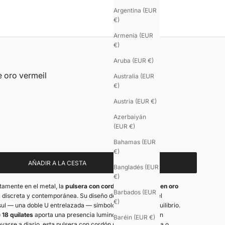
Argentina (EUR
€)
Armenia (EUR
€)
Aruba (EUR €)
 oro vermeil
Australia (EUR
€)
Austria (EUR €)
Azerbaiyán
(EUR €)
Bahamas (EUR
€)
AÑADIR A LA CESTA
Bangladés (EUR
€)
tamente en el metal, la
pulsera con cordón EMBRACE.X en oro
Barbados (EUR
 discreta y contemporánea. Su diseño depurado realza el
€)
l — una doble U entrelazada — símbolo de vínculo y equilibrio.
 18 quilates
aporta una presencia luminosa y refinada, sin
Baréin (EUR €)
varse a diario, esta pulsera con cordón puede lucirse sola o