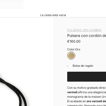
La cesta está vacía
PULSERAS ORO HOMBRE
Pulsera con cordón de
Precio de oferta
€160.00
Color:
Oro
Oro
Bolsa de ragalo
Con su motivo grabado direc
vermeil
afirma una elegancia
monograma de la maison Ursu
El acabado en
oro vermeil de
ostentación. Pensada para lle