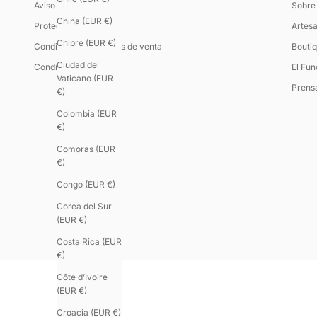
Aviso legal
Sobre
China (EUR €)
Protección de datos
Artesa
Chipre (EUR €)
Condiciones generales de venta
Boutiq
Ciudad del
Condiciones de uso
El Fu
Vaticano (EUR
Prens
€)
Colombia (EUR
€)
Comoras (EUR
€)
Congo (EUR €)
Corea del Sur
(EUR €)
Costa Rica (EUR
€)
Côte d’Ivoire
(EUR €)
Croacia (EUR €)