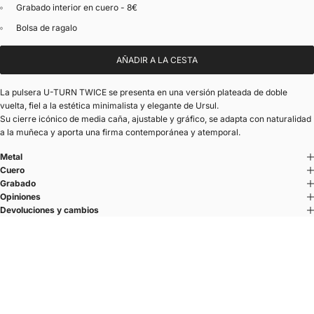
Grabado interior en cuero - 8€
Bolsa de ragalo
AÑADIR A LA CESTA
La pulsera U-TURN TWICE se presenta en una versión plateada de doble
vuelta, fiel a la estética minimalista y elegante de Ursul.
Su cierre icónico de media caña, ajustable y gráfico, se adapta con naturalidad
a la muñeca y aporta una firma contemporánea y atemporal.
Metal
Cuero
Grabado
Opiniones
Devoluciones y cambios
U'TURN TWICE
La pulsera de cuero doble vuelta para hombre
Cierre medio aro y cueros de guarnicionero elaborados en París.