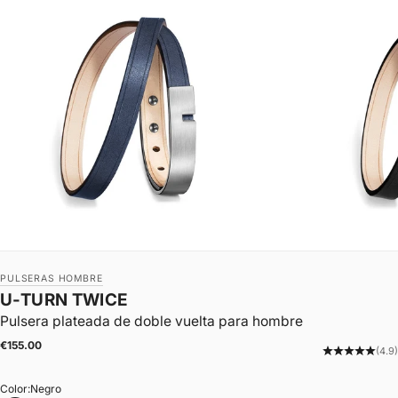
PULSERAS HOMBRE
U-TURN TWICE
Pulsera plateada de doble vuelta para hombre
|
Precio de oferta
€155.00
(4.9)
Color:
Negro