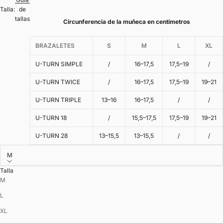
Talla:
de
tallas
Circunferencia de la muñeca en centímetros
BRAZALETES
S
M
L
XL
U-TURN SIMPLE
/
16–17,5
17,5–19
/
U-TURN TWICE
/
16–17,5
17,5–19
19–21
U-TURN TRIPLE
13–16
16–17,5
/
/
U-TURN 18
/
15,5–17,5
17,5–19
19–21
U-TURN 28
13–15,5
13–15,5
/
/
M
Talla
M
L
XL