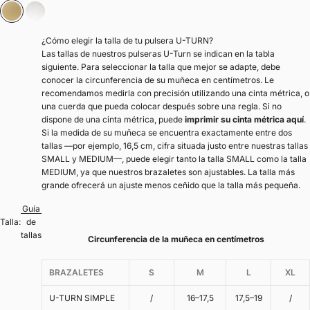
Oro
Plata
¿Cómo elegir la talla de tu pulsera U-TURN?
Las tallas de nuestros pulseras U-Turn se indican en la tabla
siguiente. Para seleccionar la talla que mejor se adapte, debe
conocer la circunferencia de su muñeca en centímetros. Le
recomendamos medirla con precisión utilizando una cinta métrica, o
una cuerda que pueda colocar después sobre una regla. Si no
dispone de una cinta métrica, puede
imprimir su cinta métrica aquí
.
Si la medida de su muñeca se encuentra exactamente entre dos
tallas —por ejemplo, 16,5 cm, cifra situada justo entre nuestras tallas
SMALL y MEDIUM—, puede elegir tanto la talla SMALL como la talla
MEDIUM, ya que nuestros brazaletes son ajustables. La talla más
grande ofrecerá un ajuste menos ceñido que la talla más pequeña.
Guía
Talla:
de
tallas
Circunferencia de la muñeca en centímetros
BRAZALETES
S
M
L
XL
U-TURN SIMPLE
/
16–17,5
17,5–19
/