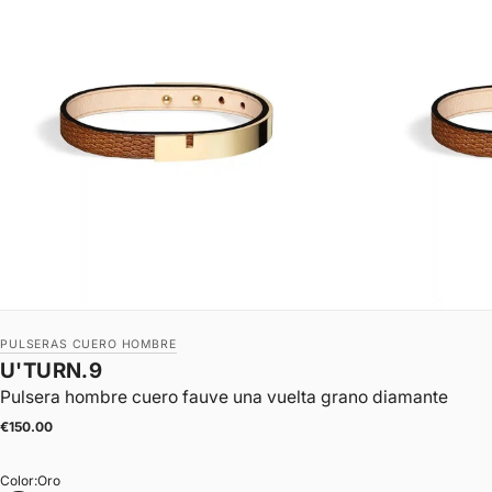
PULSERAS CUERO HOMBRE
U'TURN.9
Pulsera hombre cuero fauve una vuelta grano diamante
|
Precio de oferta
€150.00
Color:
Oro