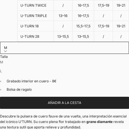
U-TURN TWICE
/
16–17,5
17,5–19
19–21
U-TURN TRIPLE
13–16
16–17,5
/
/
U-TURN 18
/
15,5–17,5
17,5–19
19–21
U-TURN 28
13–15,5
13–15,5
/
/
M
Talla
M
L
Grabado interior en cuero - 8€
Bolsa de ragalo
AÑADIR A LA CESTA
Descubre la pulsera de cuero fauve de una vuelta, una interpretación esencial
del icónico U’TURN. Su cuero plena flor trabajado en
grano diamante
revela
una textura sutil que aporta relieve y profundidad.