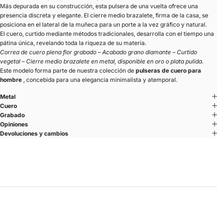
Más depurada en su construcción, esta pulsera de una vuelta ofrece una
presencia discreta y elegante. El cierre medio brazalete, firma de la casa, se
posiciona en el lateral de la muñeca para un porte a la vez gráfico y natural.
El cuero, curtido mediante métodos tradicionales, desarrolla con el tiempo una
pátina única, revelando toda la riqueza de su materia.
Correa de cuero plena flor grabado – Acabado grano diamante – Curtido
vegetal – Cierre medio brazalete en metal, disponible en oro o plata pulida.
Este modelo forma parte de nuestra colección de
pulseras de cuero para
hombre
, concebida para una elegancia minimalista y atemporal.
Metal
Cuero
Grabado
Opiniones
Devoluciones y cambios
U'TURN.9
Un gesto. Un cuero. Una línea pura.
La pulsera U’TURN se lleva como un detalle esencial, pensada para
acompañarte en cada momento del día.
El sistema U’TURN