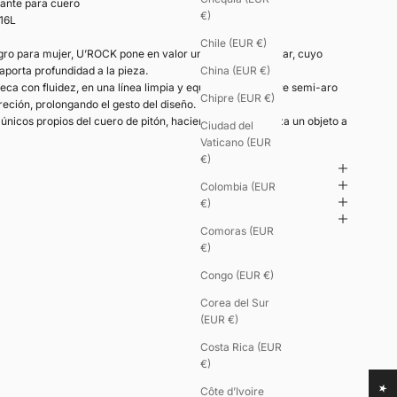
ante para cuero
€)
316L
Chile (EUR €)
gro para mujer, U’ROCK pone en valor una materia singular, cuyo
 aporta profundidad a la pieza.
China (EUR €)
eca con fluidez, en una línea limpia y equilibrada. El cierre semi-aro
Chipre (EUR €)
reción, prolongando el gesto del diseño.
únicos propios del cuero de pitón, haciendo de cada pieza un objeto a
Ciudad del
Vaticano (EUR
€)
Colombia (EUR
€)
Comoras (EUR
€)
Congo (EUR €)
Corea del Sur
(EUR €)
Costa Rica (EUR
€)
Côte d’Ivoire