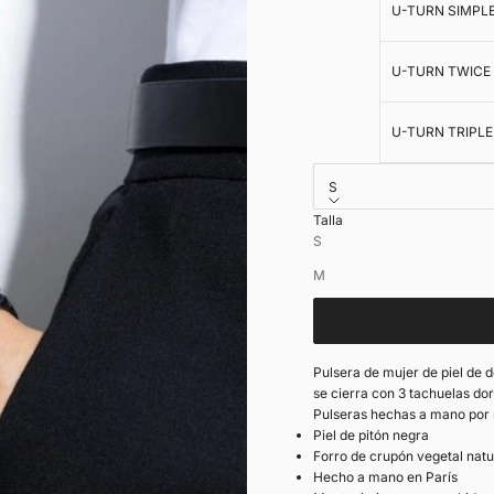
U-TURN SIMPL
U-TURN TWICE
U-TURN TRIPLE
S
Talla
Grabado interior en cuer
S
Bolsa de ragalo
M
Pulsera de mujer de piel de d
se cierra con 3 tachuelas dor
Pulseras hechas a mano por n
Piel de pitón negra
Forro de crupón vegetal natu
Hecho a mano en París