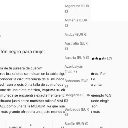
Argentina (EUR
€)
Armenia (EUR
€)
Aruba (EUR €)
R
Australia (EUR
€)
itón negro para mujer
Austria (EUR €)
(4.7)
Azerbaiyán
lla de tu pulsera de cuero?
(EUR €)
tros brazaletes se indican en la tabla siguiente en
centímetros
. Por
 conocer la circunferencia de su muñeca en centímetros. Le
Bahamas (EUR
r con precisión la talla de su muñeca con ayuda de una cinta
€)
pone de una cinta métrica,
imprima su cinta métrica aquí
.
Bangladés (EUR
u muñeca se encuentra exactamente entre dos tallas, por ejemplo 16,5
€)
tuada justo entre nuestras tallas SMALL y MEDIUM—, puede elegir
MALL como una talla MEDIUM, ya que nuestros brazaletes son
Barbados (EUR
la más grande ofrecerá un ajuste menos ceñido que la talla más
€)
Baréin (EUR €)
X
UNIQUE
S
M
L
XL