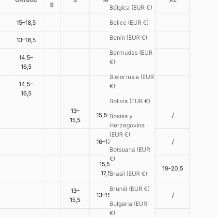
S
Bélgica (EUR €)
15–18,5
Belice (EUR €)
Benín (EUR €)
13–16,5
Bermudas (EUR
14,5–
€)
16,5
Bielorrusia (EUR
14,5–
€)
R
16,5
Bolivia (EUR €)
13–
15,5–17
17–19
/
Bosnia y
15,5
Herzegovina
(EUR €)
17,5–
16–17,5
/
19,5
Botsuana (EUR
€)
15,5–
17,5–19
19–20,5
17,5
Brasil (EUR €)
Brunéi (EUR €)
13–
13–15,5
/
/
15,5
Bulgaria (EUR
€)