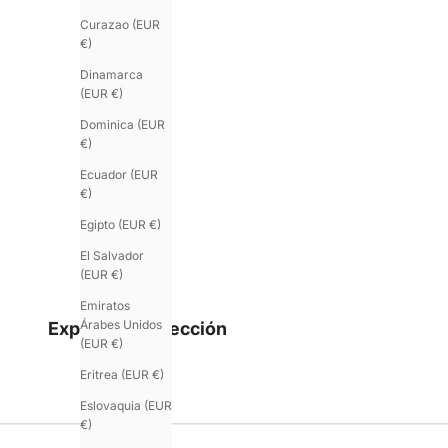
Curazao (EUR
€)
Dinamarca
(EUR €)
Dominica (EUR
U'ROCK
€)
Una línea con tachuelas, en doble vuelta.
Ecuador (EUR
€)
Egipto (EUR €)
El Salvador
(EUR €)
Emiratos
Árabes Unidos
Explorar la colección
(EUR €)
Eritrea (EUR €)
Eslovaquia (EUR
€)