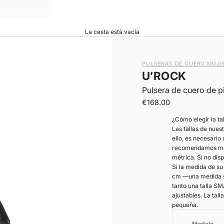
La cesta está vacía
PULSERAS DE CUERO MUJE
U’ROCK
Pulsera de cuero de p
|
Precio de oferta
€168.00
¿Cómo elegir la ta
Las tallas de nues
ello, es necesario
recomendamos medi
métrica. Si no dis
Si la medida de s
cm —una medida si
tanto una talla S
ajustables. La tal
pequeña.
Modelo