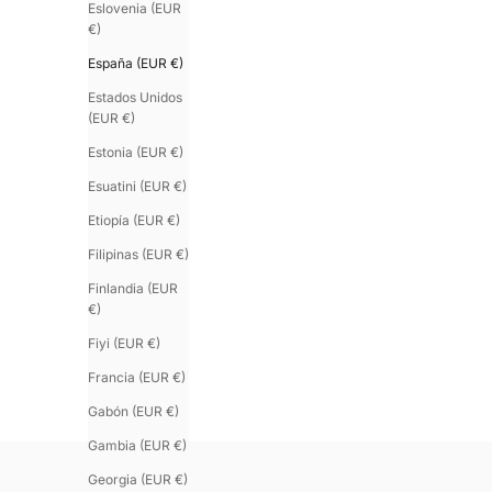
Eslovenia (EUR
€)
España (EUR €)
Estados Unidos
(EUR €)
Estonia (EUR €)
Esuatini (EUR €)
Etiopía (EUR €)
Filipinas (EUR €)
Finlandia (EUR
€)
Fiyi (EUR €)
Francia (EUR €)
URAEUS.6
APOPHIS n°6
Brazalete serpiente camel
Brazalete de cue
Gabón (EUR €)
Precio de oferta
Precio de oferta
€140.00
€190.00
Gambia (EUR €)
Georgia (EUR €)