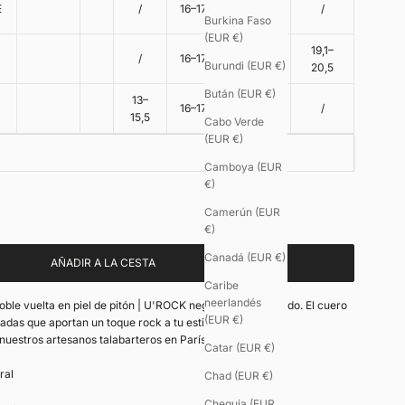
17,5–
E
/
16–17,5
/
19,5
Burkina Faso
(EUR €)
17,5–
19,1–
/
16–17,5
Burundi (EUR €)
19,5
20,5
Bután (EUR €)
13–
16–17,5
/
/
15,5
Cabo Verde
(EUR €)
Camboya (EUR
€)
o - 8€
Camerún (EUR
€)
Canadá (EUR €)
AÑADIR A LA CESTA
Caribe
neerlandés
oble vuelta en piel de pitón | U'ROCK negra y cierre dorado. El cuero
(EUR €)
adas que aportan un toque rock a tu estilo.
uestros artesanos talabarteros en París.
Catar (EUR €)
ral
Chad (EUR €)
Chequia (EUR