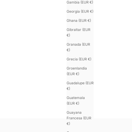
Gambia (EUR €)
Georgia (EUR €)
Ghana (EUR €)
Gibraltar (EUR
€)
Granada (EUR
€)
Grecia (EUR €)
Groenlandia
(EUR €)
Guadalupe (EUR
€)
U'TURN TRIPLE
Guatemala
Pulsera de pitón negra
(EUR €)
Precio de oferta
Colo
€190.00
Or
Guayana
Pla
Francesa (EUR
€)