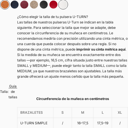
Camel
Azul marino
Burdeos
Avellana
Negro
Rojo
Blanco
¿Cómo elegir la talla de tu pulsera U-TURN?
Las tallas de nuestros pulseras U-Turn se indican en la tabla
siguiente. Para seleccionar la talla que mejor se adapte, debe
conocer la circunferencia de su muñeca en centímetros. Le
recomendamos medirla con precisión utilizando una cinta métrica, o
una cuerda que pueda colocar después sobre una regla. Si no
dispone de una cinta métrica, puede
imprimir su cinta métrica aquí
.
Si la medida de su muñeca se encuentra exactamente entre dos
tallas —por ejemplo, 16,5 cm, cifra situada justo entre nuestras tallas
SMALL y MEDIUM—, puede elegir tanto la talla SMALL como la talla
MEDIUM, ya que nuestros brazaletes son ajustables. La talla más
grande ofrecerá un ajuste menos ceñido que la talla más pequeña.
Guía
Talla:
de
tallas
Circunferencia de la muñeca en centímetros
BRAZALETES
S
M
L
XL
U-TURN SIMPLE
/
16–17,5
17,5–19
/