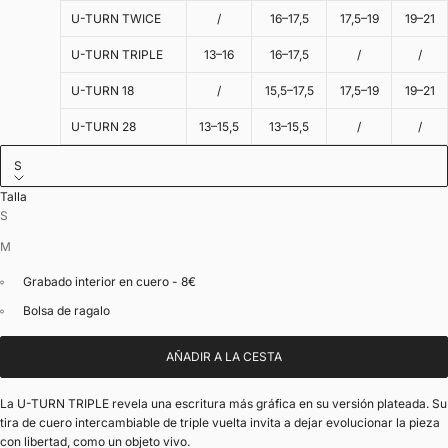
U-TURN TWICE
/
16–17,5
17,5–19
19–21
U-TURN TRIPLE
13–16
16–17,5
/
/
U-TURN 18
/
15,5–17,5
17,5–19
19–21
U-TURN 28
13–15,5
13–15,5
/
/
S
Talla
S
M
Grabado interior en cuero - 8€
Bolsa de ragalo
AÑADIR A LA CESTA
La U-TURN TRIPLE revela una escritura más gráfica en su versión plateada. Su
tira de cuero intercambiable de triple vuelta invita a dejar evolucionar la pieza
con libertad, como un objeto vivo.