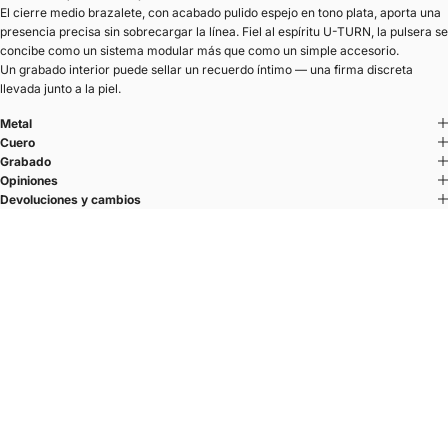
El cierre medio brazalete, con acabado pulido espejo en tono plata, aporta una
presencia precisa sin sobrecargar la línea. Fiel al espíritu U-TURN, la pulsera se
concibe como un sistema modular más que como un simple accesorio.
Un grabado interior puede sellar un recuerdo íntimo — una firma discreta
llevada junto a la piel.
Metal
Cuero
Grabado
Opiniones
Devoluciones y cambios
U-TURN TRIPLE
Tres vueltas. Una línea.
El sistema U’TURN
El cierre semiaro dibuja una U — una línea redondeada y plana.
Se lleva en el lateral de la muñeca.
Una elección deliberada que libera la línea superior del brazo y equilibra
la silueta.