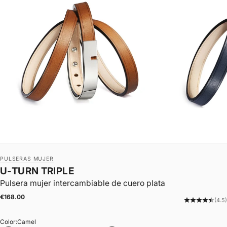
PULSERAS MUJER
U-TURN TRIPLE
Pulsera mujer intercambiable de cuero plata
|
Precio de oferta
€168.00
(4.5)
Color:
Camel