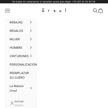
Ir al contenido
No dudes en contactarnos si necesitas ayuda para elegir: +33 (0)1 42 39 90 09.
Ursul Paris
Menú
Buscar
Cesta
REBAJAS
REGALOS
MUJER
HOMBRE
CINTURONES
PERSONALIZACIÓN
REEMPLAZAR
SU CUERO
La Maison
Ursul
INICIAR
SESIÓN