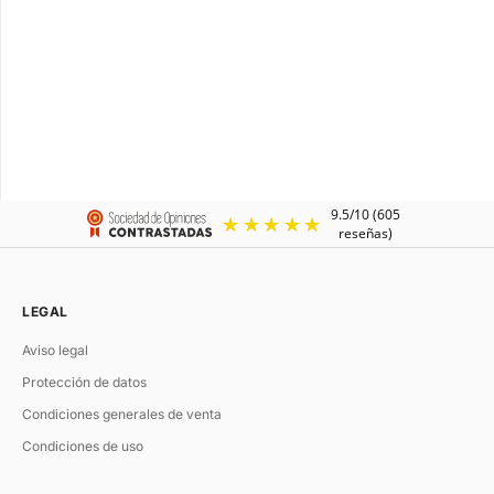
SPARTIATE.24
SPARTIATE.34
Cinturón fino negro
Cinturón fino marrón
Precio de oferta
Precio normal
Precio de oferta
Precio normal
€99.00
€190.00
€99.00
€190.00
LEGAL
Aviso legal
Protección de datos
Condiciones generales de venta
Condiciones de uso