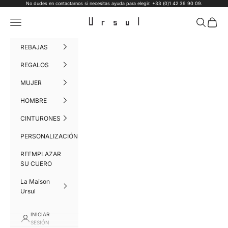
Ir al contenido
No dudes en contactarnos si necesitas ayuda para elegir: +33 (0)1 42 39 90 09.
Ursul Paris
Menú
Buscar
Cesta
REBAJAS
REGALOS
MUJER
HOMBRE
CINTURONES
PERSONALIZACIÓN
REEMPLAZAR
SU CUERO
La Maison
Ursul
INICIAR
SESIÓN