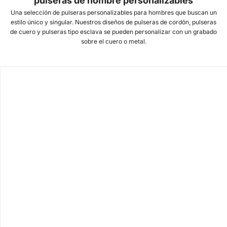
pulseras de hombre personalizables
Una selección de pulseras personalizables para hombres que buscan un
estilo único y singular. Nuestros diseños de pulseras de cordón, pulseras
de cuero y pulseras tipo esclava se pueden personalizar con un grabado
sobre el cuero o metal.
SATURNE.X
SATURNE.9
Brazalete de plata para hombre,
Brazalete ancho plata hombre
SATURNE.X
Precio de oferta
Precio de oferta
€380.00
€280.00