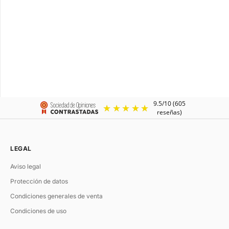
GOURMETTE
Pulsera de cuero para hombre
personalizable
Precio de oferta
€48.00
LEGAL
Aviso legal
Protección de datos
Condiciones generales de venta
Condiciones de uso