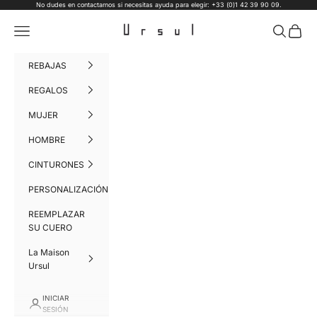
Ir al contenido
No dudes en contactarnos si necesitas ayuda para elegir: +33 (0)1 42 39 90 09.
Ursul Paris
Menú
Buscar
Cesta
REBAJAS
REGALOS
MUJER
HOMBRE
CINTURONES
PERSONALIZACIÓN
REEMPLAZAR
SU CUERO
La Maison
Ursul
INICIAR
SESIÓN