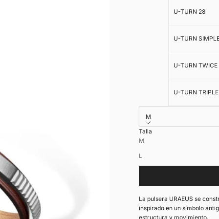
U-TURN 28
U-TURN SIMPL
U-TURN TWICE
U-TURN TRIPLE
M
Talla
Grabado interior en cuer
M
Bolsa de ragalo
L
La pulsera URAEUS se constru
inspirado en un símbolo anti
estructura y movimiento.