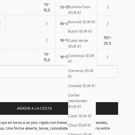
13–
Burkina Faso
13–15,5
/
/
15,5
(EUR €)
17,5–
Burundi (EUR €)
E
/
16–17,5
/
19,5
Bután (EUR €)
17,5–
19,1–
/
16–17,5
Cabo Verde
19,5
20,5
(EUR €)
13–
Camboya (EUR
16–17,5
/
/
15,5
€)
Camerún (EUR
€)
o - 8€
Canadá (EUR €)
Caribe
neerlandés
(EUR €)
AÑADIR A LA CESTA
Catar (EUR €)
ye en torno a un jonc rígido con líneas asimétricas cinceladas,
Chad (EUR €)
guo. Una forma abierta, tensa, concebida como un equilibrio entre
Chequia (EUR