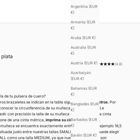
Argentina (EUR
€)
Armenia (EUR
€)
Aruba (EUR €)
Australia (EUR
€)
 plata
Austria (EUR €)
(4.8)
Azerbaiyán
(EUR €)
Bahamas (EUR
€)
lla de tu pulsera de cuero?
tros brazaletes se indican en la tabla siguiente en
centímetros
. Por
Bangladés (EUR
 conocer la circunferencia de su muñeca en centímetros. Le
€)
r con precisión la talla de su muñeca con ayuda de una cinta
Barbados (EUR
pone de una cinta métrica,
imprima su cinta métrica aquí
.
€)
u muñeca se encuentra exactamente entre dos tallas, por ejemplo 16,5
tuada justo entre nuestras tallas SMALL y MEDIUM—, puede elegir
Baréin (EUR €)
MALL como una talla MEDIUM, ya que nuestros brazaletes son