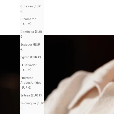
Curazao (EUR
€)
Dinamarca
(EUR €)
Dominica (EUR
€)
Ecuador (EUR
€)
Egipto (EUR €)
El Salvador
(EUR €)
Emiratos
Árabes Unidos
(EUR €)
Eritrea (EUR €)
Eslovaquia (EUR
€)