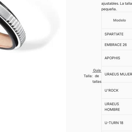
ajustables. La tal
pequeña.
Modelo
SPARTIATE
EMBRACE 26
APOPHIS
Guía
URAEUS MUJE
Talla:
de
tallas
U'ROCK
URAEUS
HOMBRE
U-TURN 18