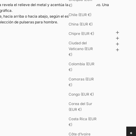
 revela el relieve del metal y acentúa la lectura del motivo. Una
€)
ráfica.
Chile (EUR €)
e, hacia arriba o hacia abajo, según el estilo deseado.
olección de
pulseras para hombre
.
China (EUR €)
Chipre (EUR €)
Ciudad del
Vaticano (EUR
€)
Colombia (EUR
€)
Comoras (EUR
€)
Congo (EUR €)
Corea del Sur
(EUR €)
Costa Rica (EUR
€)
Côte d’Ivoire