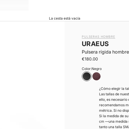
La cesta está vacía
PULSERAS HOMBRE
URAEUS
Pulsera rígida hombre
|
Precio de oferta
€180.00
Color:
Negro
Negro
Chocolate
¿Cómo elegir la ta
Las tallas de nues
ello, es necesario
recomendamos medi
métrica. Si no dis
Si la medida de s
cm —una medida si
tanto una talla S