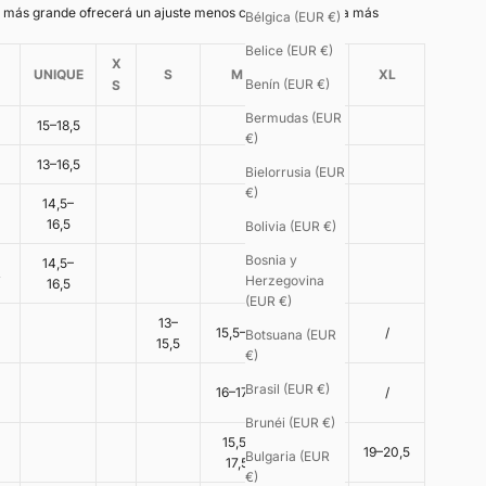
la más grande ofrecerá un ajuste menos ceñido que la talla más
Bélgica (EUR €)
Belice (EUR €)
X
UNIQUE
S
M
L
XL
Benín (EUR €)
S
Bermudas (EUR
15–18,5
€)
13–16,5
Bielorrusia (EUR
€)
14,5–
16,5
Bolivia (EUR €)
Bosnia y
14,5–
R
Herzegovina
16,5
(EUR €)
13–
15,5–17
17–19
/
Botsuana (EUR
15,5
€)
17,5–
Brasil (EUR €)
16–17,5
/
19,5
Brunéi (EUR €)
15,5–
17,5–19
19–20,5
Bulgaria (EUR
17,5
€)