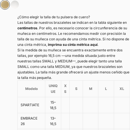
Oro
Plata
¿Cómo elegir la talla de tu pulsera de cuero?
Las tallas de nuestros brazaletes se indican en la tabla siguiente en
centímetros
. Por ello, es necesario conocer la circunferencia de su
muñeca en centímetros. Le recomendamos medir con precisión la
talla de su muñeca con ayuda de una cinta métrica. Si no dispone de
una cinta métrica,
imprima su cinta métrica aquí
.
Si la medida de su muñeca se encuentra exactamente entre dos
tallas, por ejemplo 16,5 cm —una medida situada justo entre
nuestras tallas SMALL y MEDIUM—, puede elegir tanto una talla
SMALL como una talla MEDIUM, ya que nuestros brazaletes son
ajustables. La talla más grande ofrecerá un ajuste menos ceñido que
la talla más pequeña.
UNIQ
X
Modelo
S
M
L
XL
UE
S
15–
SPARTIATE
18,5
EMBRACE
13–
26
16,5