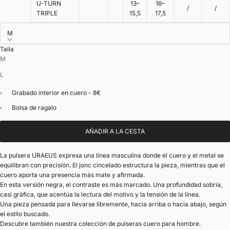
U-TURN
13–
16–
/
/
TRIPLE
15,5
17,5
M
Talla
M
L
Grabado interior en cuero - 8€
Bolsa de ragalo
AÑADIR A LA CESTA
La pulsera URAEUS expresa una línea masculina donde el cuero y el metal se
equilibran con precisión. El jonc cincelado estructura la pieza, mientras que el
cuero aporta una presencia más mate y afirmada.
En esta versión negra, el contraste es más marcado. Una profundidad sobria,
casi gráfica, que acentúa la lectura del motivo y la tensión de la línea.
Una pieza pensada para llevarse libremente, hacia arriba o hacia abajo, según
el estilo buscado.
Descubre también nuestra colección de
pulseras cuero para hombre
.