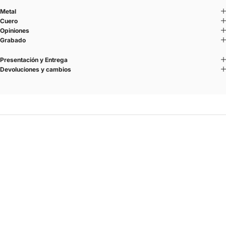
Metal
Cuero
Opiniones
Grabado
Presentación y Entrega
Devoluciones y cambios
URAEUS
Inspirada en la cobra sagrada.
Reducida a una línea, un ritmo, una materia.