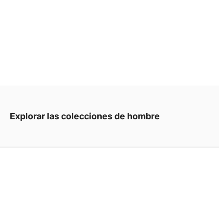
Una línea trazada en la materia.
Como una huella dejada en la arena.
Explorar las colecciones de hombre