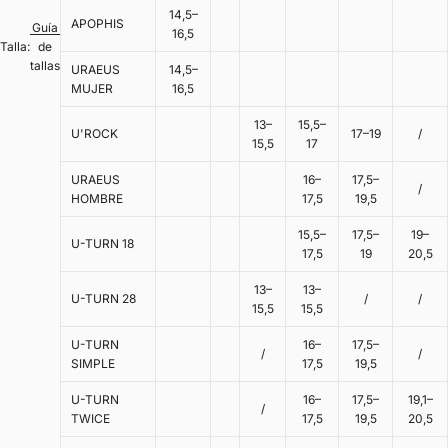
14,5–
APOPHIS
Guía
16,5
Talla:
de
tallas
URAEUS
14,5–
MUJER
16,5
13–
15,5–
U'ROCK
17–19
/
15,5
17
URAEUS
16–
17,5–
/
HOMBRE
17,5
19,5
15,5–
17,5–
19–
U-TURN 18
17,5
19
20,5
13–
13–
U-TURN 28
/
/
15,5
15,5
U-TURN
16–
17,5–
/
/
SIMPLE
17,5
19,5
U-TURN
16–
17,5–
19,1–
/
TWICE
17,5
19,5
20,5