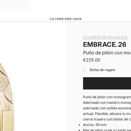
La cesta está vacía
PULSERAS DE BRAZALETE
EMBRACE.26
Puño de pitón con m
|
Precio de oferta
€225.00
Bolsa de ragalo
Puño de pitón con monogram
Adornado con nuestro monogr
adornado con sutiles escamas 
actual. Flexible, abraza tu 
cierre trasero con botón de c
Ancho: 26 mm
Piel de pitón nude (curtido na