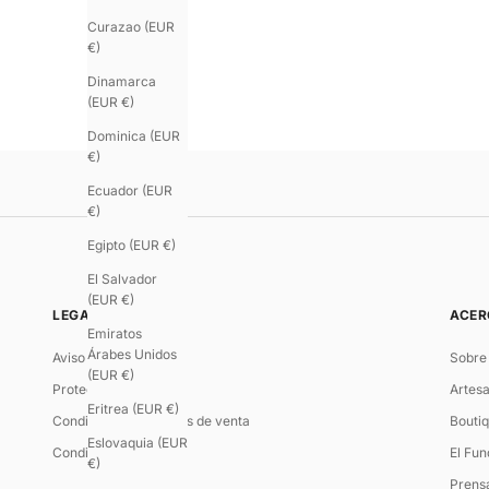
Curazao (EUR
€)
Dinamarca
(EUR €)
Dominica (EUR
€)
Ecuador (EUR
€)
Egipto (EUR €)
El Salvador
(EUR €)
LEGAL
ACER
Emiratos
Árabes Unidos
Aviso legal
Sobre
(EUR €)
Protección de datos
Artesa
Eritrea (EUR €)
Condiciones generales de venta
Boutiq
Eslovaquia (EUR
Condiciones de uso
El Fu
€)
Prens