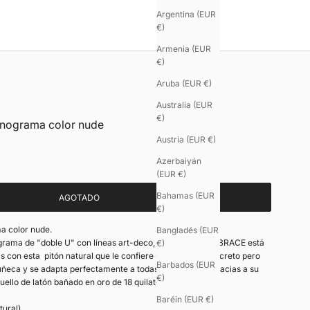
Argentina (EUR
€)
Armenia (EUR
€)
Aruba (EUR €)
Australia (EUR
€)
onograma color nude
Austria (EUR €)
Azerbaiyán
(EUR €)
Bahamas (EUR
AGOTADO
€)
a color nude.
Bangladés (EUR
ama de "doble U" con líneas art-deco, el brazalete EMBRACE está
€)
con esta pitón natural que le confiere un cierto lujo discreto pero
Barbados (EUR
muñeca y se adapta perfectamente a todas las muñecas gracias a su
€)
uello de latón bañado en oro de 18 quilates.
Baréin (EUR €)
tural)