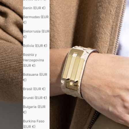
Benín (EUR €)
Bermudas (EUR
€)
Bielorrusia (EUR
€)
Bolivia (EUR €)
Bosnia y
Herzegovina
(EUR €)
Botsuana (EUR
€)
Brasil (EUR €)
Brunéi (EUR €)
Bulgaria (EUR
€)
Burkina Faso
(EUR €)