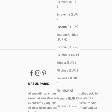
Eslovaquia (EUR
€)
Eslovenia (EUR
€)
España (EUR €)
Estados Unidos
(EUR €)
Estonia (EUR €)
Esuatini (EUR €)
Etiopía (EUR €)
Filipinas (EUR €)
Finlandia (EUR
€)
URSUL PARIS
Fiyi (EUR €)
Al suscribirte a nuestra newsletter, recibes solo lo
esencial: nuestras novedades, algunas ofertas
Francia (EUR €)
exclusivas y aquello que impulsa nuestro trabajo.
Gabón (EUR €)
Al inscribirte, aceptas
la política de privacidad de