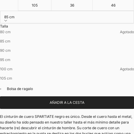
105
36
46
85 cm
Talla
80 cm
Agotado
85 cm
90 cm
95 cm
100 cm
Agotado
105 cm
Bolsa de ragalo
AÑADIR A LA CESTA
El cinturón de cuero SPARTIATE negro es único. Desde el cuero hasta el metal,
su diseño ha sido pensado en nuestro taller hasta el más mínimo detalle para
hacerte (re) descubrir el cinturón de hombre. Su corte de cuero con un
estrechamiento en la punta se desliza en los dos bucles que actúan como una