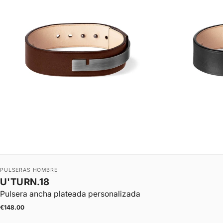
PULSERAS HOMBRE
U'TURN.18
Pulsera ancha plateada personalizada
|
Precio de oferta
€148.00