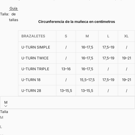
Guía
Talla:
de
tallas
Circunferencia de la muñeca en centímetros
BRAZALETES
S
M
L
XL
U-TURN SIMPLE
/
16–17,5
17,5–19
/
U-TURN TWICE
/
16–17,5
17,5–19
19–21
U-TURN TRIPLE
13–16
16–17,5
/
/
U-TURN 18
/
15,5–17,5
17,5–19
19–21
U-TURN 28
13–15,5
13–15,5
/
/
M
Talla
M
L