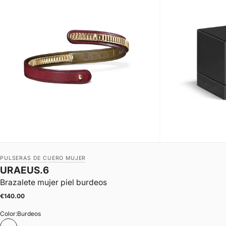
PULSERAS DE CUERO MUJER
URAEUS.6
Brazalete mujer piel burdeos
|
Precio de oferta
€140.00
Color:
Burdeos