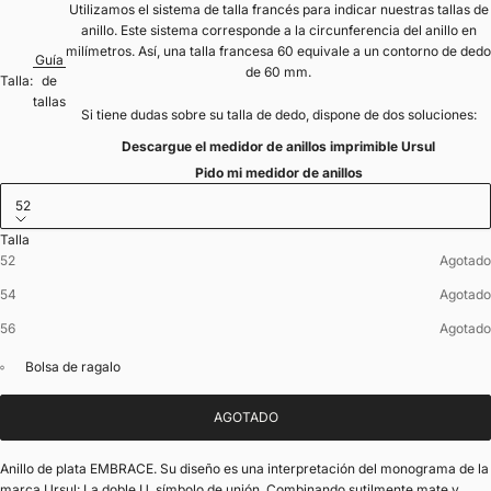
Utilizamos el sistema de talla francés para indicar nuestras tallas de
anillo. Este sistema corresponde a la circunferencia del anillo en
milímetros. Así, una talla francesa 60 equivale a un contorno de dedo
Guía
de 60 mm.
Talla:
de
tallas
Si tiene dudas sobre su talla de dedo, dispone de dos soluciones:
Descargue el medidor de anillos imprimible Ursul
Pido mi medidor de anillos
52
Talla
52
Agotado
54
Agotado
56
Agotado
Bolsa de ragalo
AGOTADO
Anillo de plata EMBRACE. Su diseño es una interpretación del monograma de la
marca Ursul: La doble U, símbolo de unión. Combinando sutilmente mate y