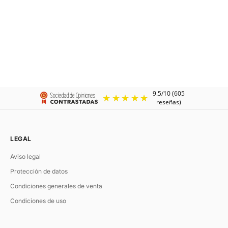
EMBRACE
EMBRACE
Anillo de plata para hombre
Anillo para mujer
Precio de oferta
Precio de oferta
€175.00
€200.00
LEGAL
Aviso legal
Protección de datos
Condiciones generales de venta
Condiciones de uso