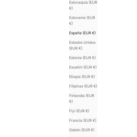
Eslovaquia (EUR
€)
Eslovenia (EUR
ouvrez
€)
sistema U’TURN
España (EUR €)
 fermoir interchangeable, plusieurs lanières
Estados Unidos
hangez de cuir en quelques secondes
(EUR €)
mpatible simple, double ou triple tour
Estonia (EUR €)
Esuatini (EUR €)
e construction durable, pensée pour évoluer
Etiopía (EUR €)
 même bracelet, plusieurs identités
Filipinas (EUR €)
Finlandia (EUR
€)
Fiyi (EUR €)
Francia (EUR €)
Gabón (EUR €)