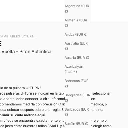
Argentina (EUR
€)
Armenia (EUR
€)
Aruba (EUR €)
CAMBIABLES U’TURN
E
Australia (EUR
€)
Vuelta – Pitón Auténtica
Austria (EUR €)
Azerbaiyán
(EUR €)
Bahamas (EUR
€)
alla de tu pulsera U-TURN?
tros pulseras U-Turn se indican en la tabla siguiente. Para seleccionar
Bangladés (EUR
 se adapte, debe conocer la circunferencia de su muñeca en
€)
ecomendamos medirla con precisión utilizando una cinta métrica, o
Barbados (EUR
eda colocar después sobre una regla. Si no dispone de una cinta
€)
primir su cinta métrica aquí
.
u muñeca se encuentra exactamente entre dos tallas —por ejemplo,
Baréin (EUR €)
uada justo entre nuestras tallas SMALL y MEDIUM—, puede elegir tanto