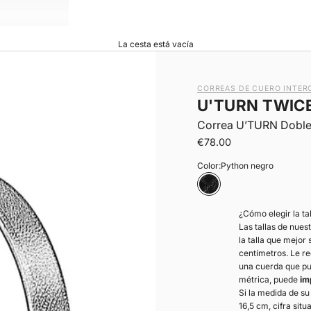
La cesta está vacía
CORREAS DE CUERO INTER
U'TURN TWIC
Correa U’TURN Doble 
|
Precio de oferta
€78.00
Color:
Python negro
Python negro
¿Cómo elegir la t
Las tallas de nues
la talla que mejor
centímetros. Le r
una cuerda que pu
métrica, puede
im
Si la medida de s
16,5 cm, cifra sit