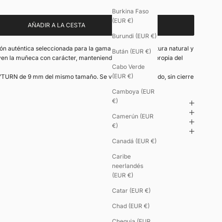
Burkina Faso
(EUR €)
AÑADIR A LA CESTA
Burundi (EUR €)
tón auténtica seleccionada para la gama U’TURN. Su textura natural y
Bután (EUR €)
ven la muñeca con carácter, manteniendo la flexibilidad propia del
Cabo Verde
(EUR €)
U’TURN de 9 mm del mismo tamaño. Se vende por separado, sin cierre
Camboya (EUR
€)
Camerún (EUR
€)
Canadá (EUR €)
Caribe
neerlandés
(EUR €)
Catar (EUR €)
Chad (EUR €)
Chequia (EUR