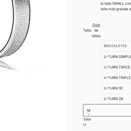
la talla SMALL com
talla más grande 
Guía
Talla:
de
tallas
BRAZALETES
U-TURN SIMPL
U-TURN TWICE
U-TURN TRIPLE
U-TURN 18
U-TURN 28
M
Talla
Grabado interior en cuer
M