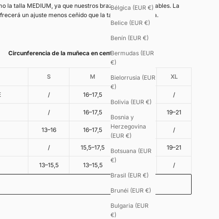
o la talla MEDIUM, ya que nuestros brazaletes son ajustables. La
Bélgica (EUR €)
ofrecerá un ajuste menos ceñido que la talla más pequeña.
Belice (EUR €)
Benín (EUR €)
Circunferencia de la muñeca en centímetros
Bermudas (EUR
€)
S
M
L
XL
Bielorrusia (EUR
€)
E
/
16–17,5
17,5–19
/
Bolivia (EUR €)
/
16–17,5
17,5–19
19–21
Bosnia y
Herzegovina
13–16
16–17,5
/
/
(EUR €)
/
15,5–17,5
17,5–19
19–21
Botsuana (EUR
€)
13–15,5
13–15,5
/
/
Brasil (EUR €)
Brunéi (EUR €)
Bulgaria (EUR
o - 8€
€)