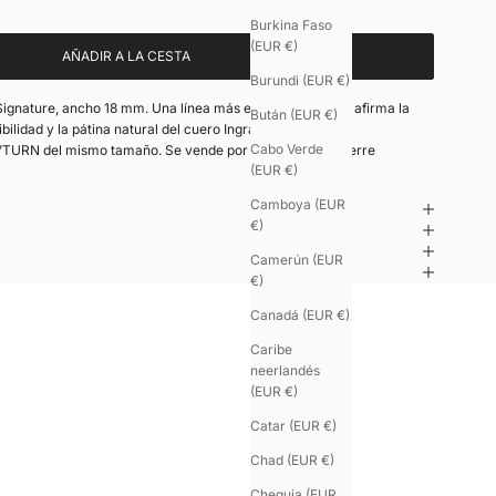
Burkina Faso
(EUR €)
AÑADIR A LA CESTA
Burundi (EUR €)
ignature, ancho 18 mm. Una línea más estructurada que afirma la
Bután (EUR €)
ilidad y la pátina natural del cuero Ingrassato.
Cabo Verde
U’TURN del mismo tamaño. Se vende por separado, sin cierre
(EUR €)
Camboya (EUR
€)
Camerún (EUR
€)
Canadá (EUR €)
Caribe
neerlandés
(EUR €)
Catar (EUR €)
Chad (EUR €)
Chequia (EUR