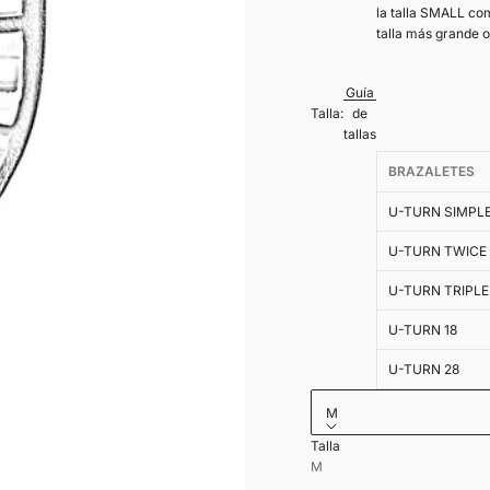
la talla SMALL com
talla más grande 
Guía
Talla:
de
tallas
BRAZALETES
U-TURN SIMPL
U-TURN TWICE
U-TURN TRIPLE
U-TURN 18
U-TURN 28
M
Talla
Grabado interior en cuer
M