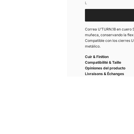
Bolsa de ragalo
L
XL
Correa U’TURN.18 en cuero S
muñeca, conservando la flexib
Compatible con los cierres 
metálico.
Cuir & Finition
Compatibilité & Taille
Opiniones del producto
Un fermoir. Plusieurs cuirs.
Livraisons & Échanges
Changez de cuir en quelques secondes.