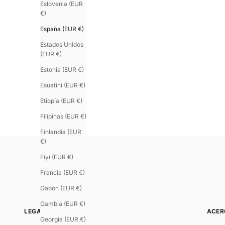
Eslovenia (EUR
€)
España (EUR €)
Estados Unidos
(EUR €)
Estonia (EUR €)
Esuatini (EUR €)
U'TURN.18
Correa 18 mm en Cuero S
RN.9
Etiopía (EUR €)
a U’TURN Vuelta Simple 9 mm – Cuero Signature
Precio de oferta
€65.00
Filipinas (EUR €)
 de oferta
Color
0
Negro
Chocolate
Finlandia (EUR
€)
Fiyi (EUR €)
Francia (EUR €)
Gabón (EUR €)
Gambia (EUR €)
LEGAL
ACER
Georgia (EUR €)