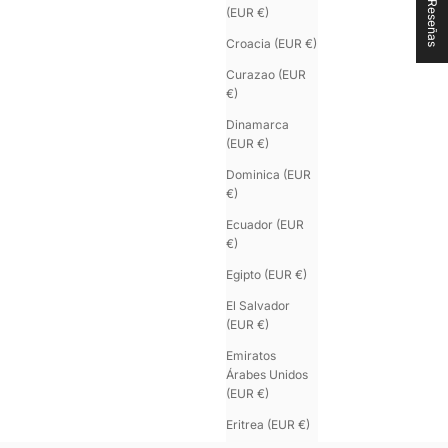
★ Reseñas
(EUR €)
Croacia (EUR €)
ouvrez
Curazao (EUR
sistema U’TURN
€)
 fermoir interchangeable, plusieurs lanières
Dinamarca
hangez de cuir en quelques secondes
(EUR €)
Dominica (EUR
mpatible simple, double ou triple tour
€)
e construction durable, pensée pour évoluer
Ecuador (EUR
€)
 même bracelet, plusieurs identités
Egipto (EUR €)
El Salvador
(EUR €)
Emiratos
Árabes Unidos
(EUR €)
Eritrea (EUR €)