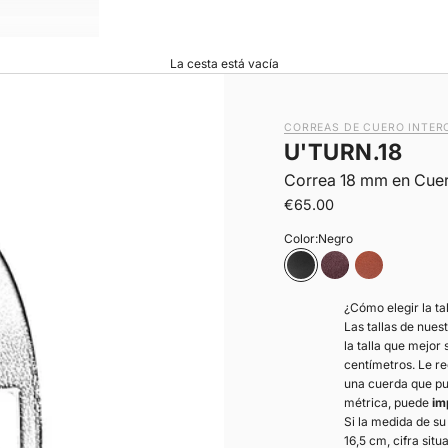
La cesta está vacía
CORREAS DE CUERO INTER
U'TURN.18
Correa 18 mm en Cuer
|
Precio de oferta
€65.00
Color:
Negro
Negro
Chocolate
Marrón tosta
¿Cómo elegir la t
Las tallas de nues
la talla que mejor
centímetros. Le r
una cuerda que pu
métrica, puede
im
Si la medida de s
16,5 cm, cifra sit