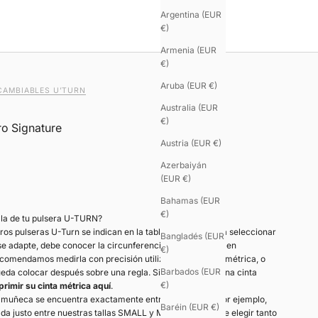
Argentina (EUR
€)
Armenia (EUR
€)
Aruba (EUR €)
CAMBIABLES U’TURN
Australia (EUR
€)
o Signature
Austria (EUR €)
Azerbaiyán
(EUR €)
do
Bahamas (EUR
€)
alla de tu pulsera U-TURN?
tros pulseras U-Turn se indican en la tabla siguiente. Para seleccionar
Bangladés (EUR
 se adapte, debe conocer la circunferencia de su muñeca en
€)
ecomendamos medirla con precisión utilizando una cinta métrica, o
Barbados (EUR
eda colocar después sobre una regla. Si no dispone de una cinta
€)
primir su cinta métrica aquí
.
u muñeca se encuentra exactamente entre dos tallas —por ejemplo,
Baréin (EUR €)
uada justo entre nuestras tallas SMALL y MEDIUM—, puede elegir tanto