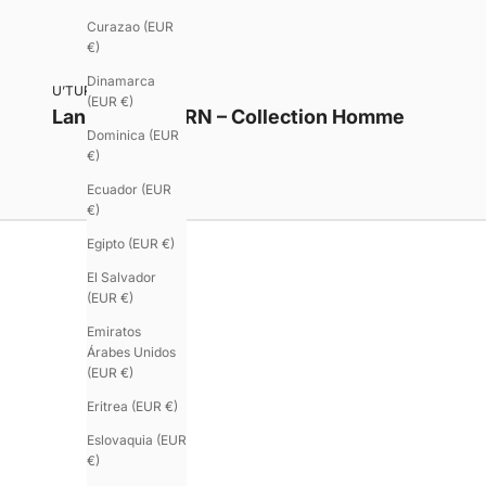
Curazao (EUR
€)
Dinamarca
U’TURN – Homme
(EUR €)
Lanières U’TURN – Collection Homme
Dominica (EUR
€)
Ecuador (EUR
€)
Egipto (EUR €)
El Salvador
(EUR €)
Emiratos
Árabes Unidos
(EUR €)
Eritrea (EUR €)
Eslovaquia (EUR
€)