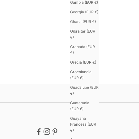
Gambia (EUR €)
Georgia (EUR €)
Ghana (EUR €)
Gibraltar (EUR
€)
re
Color
Granada (EUR
Negro
U'TURN.9
€)
Chocolate
Correa Vuelta Simple en Pitón Auténtica
Marrón tostado
Precio de oferta
Color
€68.00
Grecia (EUR €)
azul marino
Python natu
U'TUR
Gris sílex
Python bur
Groenlandia
Correa
Oliva
Python neg
(EUR €)
Precio
€78.0
Camel
Python mo
Guadalupe (EUR
€)
Guatemala
(EUR €)
Guayana
Francesa (EUR
€)