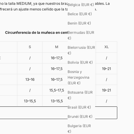
o la talla MEDIUM, ya que nuestros brazaletes son ajustables. La
Bélgica (EUR €)
ofrecerá un ajuste menos ceñido que la talla más pequeña.
Belice (EUR €)
Benín (EUR €)
Circunferencia de la muñeca en centímetros
Bermudas (EUR
€)
S
M
L
XL
Bielorrusia (EUR
€)
E
/
16–17,5
17,5–19
/
Bolivia (EUR €)
/
16–17,5
17,5–19
19–21
Bosnia y
Herzegovina
13–16
16–17,5
/
/
(EUR €)
/
15,5–17,5
17,5–19
19–21
Botsuana (EUR
€)
13–15,5
13–15,5
/
/
Brasil (EUR €)
Brunéi (EUR €)
Bulgaria (EUR
o - 8€
€)