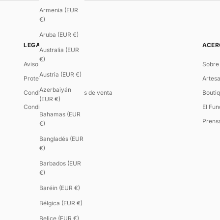
Armenia (EUR
€)
Aruba (EUR €)
LEGAL
ACER
Australia (EUR
€)
Aviso legal
Sobre
Austria (EUR €)
Protección de datos
Artesa
Azerbaiyán
Condiciones generales de venta
Boutiq
(EUR €)
Condiciones de uso
El Fu
Bahamas (EUR
Prens
€)
Bangladés (EUR
€)
Barbados (EUR
€)
Baréin (EUR €)
Bélgica (EUR €)
Belice (EUR €)