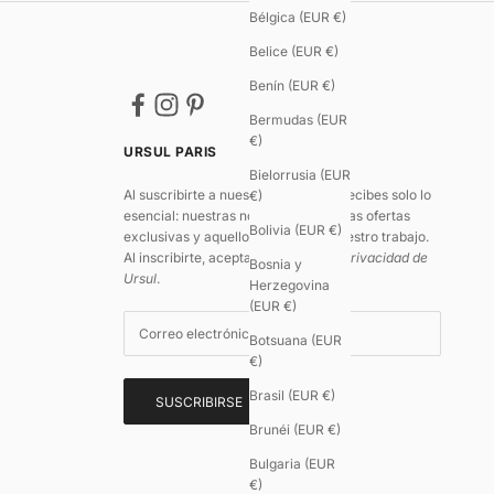
Bélgica (EUR €)
Belice (EUR €)
Benín (EUR €)
9.5
/
10
Bermudas (EUR
(605
€)
URSUL PARIS
reseñas)
Bielorrusia (EUR
Al suscribirte a nuestra newsletter, recibes solo lo
€)
esencial: nuestras novedades, algunas ofertas
Bolivia (EUR €)
exclusivas y aquello que impulsa nuestro trabajo.
Al inscribirte, aceptas
la política de privacidad de
Bosnia y
Ursul
.
Herzegovina
(EUR €)
Botsuana (EUR
€)
Brasil (EUR €)
SUSCRIBIRSE
Brunéi (EUR €)
Bulgaria (EUR
€)