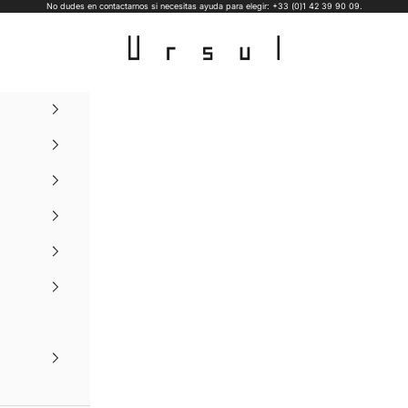
No dudes en contactarnos si necesitas ayuda para elegir: +33 (0)1 42 39 90 09.
Ursul Paris