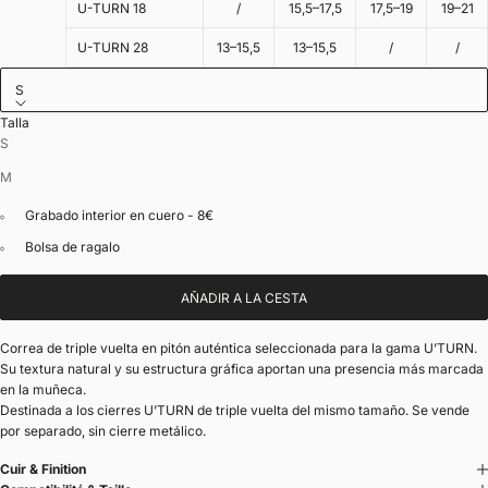
U-TURN 18
/
15,5–17,5
17,5–19
19–21
U-TURN 28
13–15,5
13–15,5
/
/
S
Talla
S
M
Grabado interior en cuero - 8€
Bolsa de ragalo
AÑADIR A LA CESTA
Correa de triple vuelta en pitón auténtica seleccionada para la gama U’TURN.
Su textura natural y su estructura gráfica aportan una presencia más marcada
en la muñeca.
Destinada a los cierres U’TURN de triple vuelta del mismo tamaño. Se vende
por separado, sin cierre metálico.
Cuir & Finition