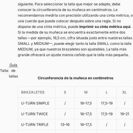
siguiente. Para seleccionar la talla que mejor se adapte, debe
conocer la circunferencia de su muñeca en centímetros. Le
recomendamos medirla con precisión utilizando una cinta métrica, o
una cuerda que pueda colocar después sobre una regla. Si no
dispone de una cinta métrica, puede
imprimir su cinta métrica aquí
.
Si la medida de su muñeca se encuentra exactamente entre dos
tallas —por ejemplo, 16,5 cm, cifra situada justo entre nuestras tallas
SMALL y MEDIUM—, puede elegir tanto la talla SMALL como la talla
MEDIUM, ya que nuestros brazaletes son ajustables. La talla más
grande ofrecerá un ajuste menos ceñido que la talla más pequeña.
Guía
Talla:
de
tallas
Circunferencia de la muñeca en centímetros
BRAZALETES
S
M
L
XL
U-TURN SIMPLE
/
16–17,5
17,5–19
/
U-TURN TWICE
/
16–17,5
17,5–19
19–21
U-TURN TRIPLE
13–16
16–17,5
/
/