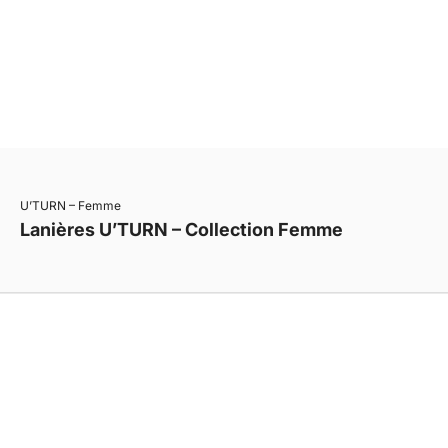
• Compatible simple, double ou triple tour
• Une construction durable, pensée pour évoluer
• Une même ligne, plusieurs expressions
U’TURN – Femme
Lanières U’TURN – Collection Femme