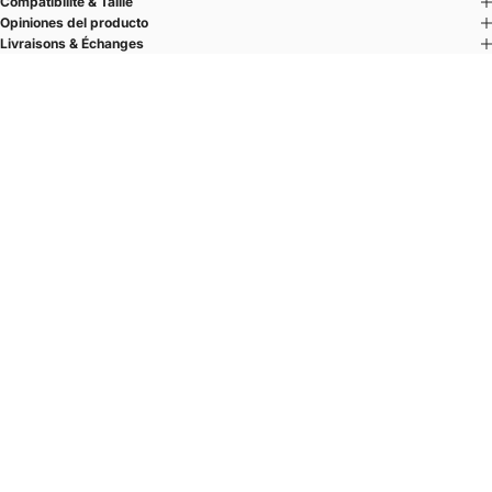
Compatibilité & Taille
Opiniones del producto
Livraisons & Échanges
Un fermoir. Plusieurs cuirs.
Composez votre bracelet au fil de vos envies.