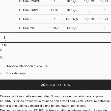
U-TURN TWICE
/
16–17,5
17,5–19
19–21
U-TURN TRIPLE
13–16
16–17,5
/
/
U-TURN 18
/
15,5–17,5
17,5–19
19–21
U-TURN 28
13–15,5
13–15,5
/
/
S
Talla
S
M
Grabado interior en cuero - 8€
Bolsa de ragalo
AÑADIR A LA CESTA
Correa de triple vuelta en cuero liso Signature seleccionado para la gama
U’TURN. Su línea envuelve la muñeca con flexibilidad y estructura, mientras la
materia evoluciona y desarrolla una pátina natural con el uso.
Destinada a los cierres U’TURN de triple vuelta del mismo tamaño. Se vende