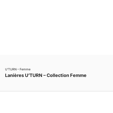
• Un fermoir interchangeable, plusieurs lanières
• Changez de cuir en quelques secondes
• Compatible simple, double ou triple tour
• Une construction durable, pensée pour évoluer
• Une même ligne, plusieurs expressions
U’TURN – Femme
Lanières U’TURN – Collection Femme