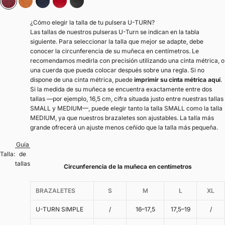
Burdeos
Camel
Azul marino
Rojo
Negro
¿Cómo elegir la talla de tu pulsera U-TURN?
Las tallas de nuestros pulseras U-Turn se indican en la tabla
siguiente. Para seleccionar la talla que mejor se adapte, debe
conocer la circunferencia de su muñeca en centímetros. Le
recomendamos medirla con precisión utilizando una cinta métrica, o
una cuerda que pueda colocar después sobre una regla. Si no
dispone de una cinta métrica, puede
imprimir su cinta métrica aquí
.
Si la medida de su muñeca se encuentra exactamente entre dos
tallas —por ejemplo, 16,5 cm, cifra situada justo entre nuestras tallas
SMALL y MEDIUM—, puede elegir tanto la talla SMALL como la talla
MEDIUM, ya que nuestros brazaletes son ajustables. La talla más
grande ofrecerá un ajuste menos ceñido que la talla más pequeña.
Guía
Talla:
de
tallas
Circunferencia de la muñeca en centímetros
BRAZALETES
S
M
L
XL
U-TURN SIMPLE
/
16–17,5
17,5–19
/