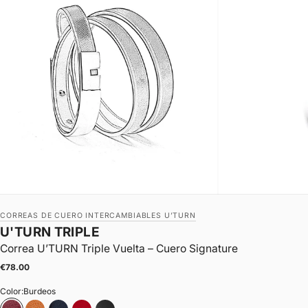
CORREAS DE CUERO INTERCAMBIABLES U’TURN
U'TURN TRIPLE
Correa U’TURN Triple Vuelta – Cuero Signature
|
Precio de oferta
€78.00
Color:
Burdeos