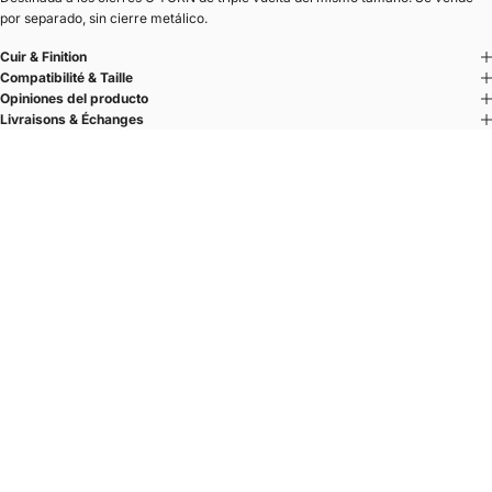
por separado, sin cierre metálico.
Cuir & Finition
Compatibilité & Taille
Opiniones del producto
Livraisons & Échanges
Un fermoir. Plusieurs cuirs.
Composez votre bracelet au fil de vos envies.