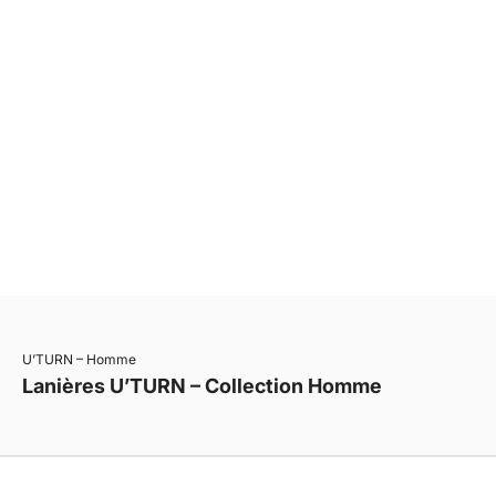
Découvrez
El sistema U’TURN
• Un fermoir interchangeable, plusieurs lanières
• Changez de cuir en quelques secondes
• Compatible simple, double ou triple tour
• Une construction durable, pensée pour évoluer
• Un même bracelet, plusieurs identités
U’TURN – Homme
Lanières U’TURN – Collection Homme