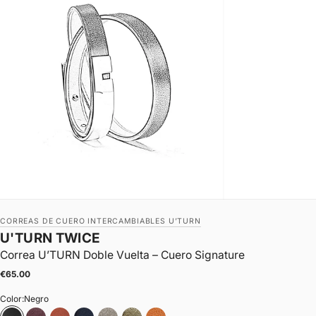
CORREAS DE CUERO INTERCAMBIABLES U’TURN
U'TURN TWICE
Correa U’TURN Doble Vuelta – Cuero Signature
|
Precio de oferta
€65.00
Color:
Negro