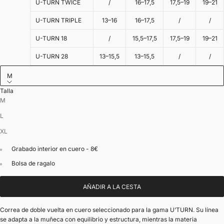
U-TURN TWICE
/
16–17,5
17,5–19
19–21
U-TURN TRIPLE
13–16
16–17,5
/
/
U-TURN 18
/
15,5–17,5
17,5–19
19–21
U-TURN 28
13–15,5
13–15,5
/
/
M
Talla
M
L
XL
Grabado interior en cuero - 8€
Bolsa de ragalo
AÑADIR A LA CESTA
Correa de doble vuelta en cuero seleccionado para la gama U’TURN. Su línea
se adapta a la muñeca con equilibrio y estructura, mientras la materia