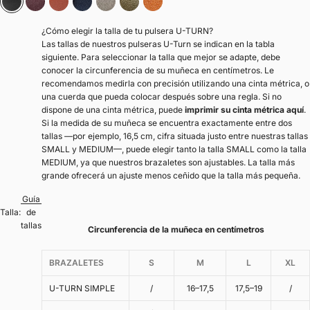
Negro
Chocolate
Marrón tostado
azul marino
Gris sílex
Oliva
Camel
¿Cómo elegir la talla de tu pulsera U-TURN?
Las tallas de nuestros pulseras U-Turn se indican en la tabla
siguiente. Para seleccionar la talla que mejor se adapte, debe
conocer la circunferencia de su muñeca en centímetros. Le
recomendamos medirla con precisión utilizando una cinta métrica, o
una cuerda que pueda colocar después sobre una regla. Si no
dispone de una cinta métrica, puede
imprimir su cinta métrica aquí
.
Si la medida de su muñeca se encuentra exactamente entre dos
tallas —por ejemplo, 16,5 cm, cifra situada justo entre nuestras tallas
SMALL y MEDIUM—, puede elegir tanto la talla SMALL como la talla
MEDIUM, ya que nuestros brazaletes son ajustables. La talla más
grande ofrecerá un ajuste menos ceñido que la talla más pequeña.
Guía
Talla:
de
tallas
Circunferencia de la muñeca en centímetros
BRAZALETES
S
M
L
XL
U-TURN SIMPLE
/
16–17,5
17,5–19
/