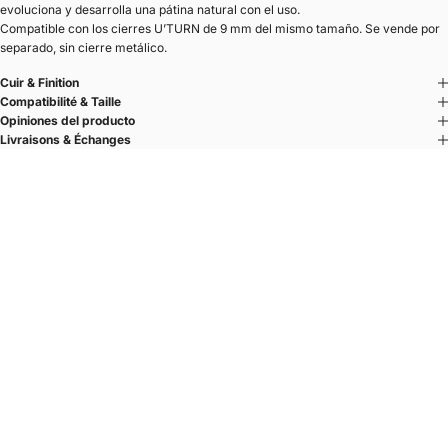
evoluciona y desarrolla una pátina natural con el uso.
Compatible con los cierres U’TURN de 9 mm del mismo tamaño. Se vende por
separado, sin cierre metálico.
Cuir & Finition
Compatibilité & Taille
Opiniones del producto
Livraisons & Échanges
Un fermoir. Plusieurs cuirs.
Changez de cuir en quelques secondes.