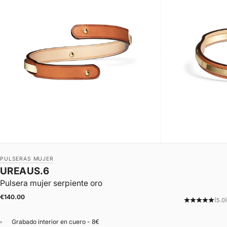
PULSERAS MUJER
UREAUS.6
Pulsera mujer serpiente oro
|
Precio de oferta
€140.00
(5.0)
Grabado interior en cuero - 8€