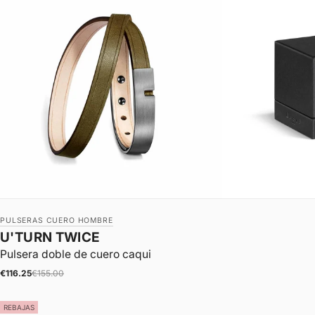
PULSERAS CUERO HOMBRE
U'TURN TWICE
Pulsera doble de cuero caqui
|
Precio de oferta
Precio normal
€116.25
€155.00
REBAJAS