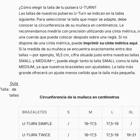
¿Cómo elegir la talla de tu pulsera U-TURN?
Las tallas de nuestros pulseras U-Turn se indican en la tabla
siguiente. Para seleccionar la talla que mejor se adapte, debe
conocer la circunferencia de su muñeca en centímetros. Le
recomendamos medirla con precisión utilizando una cinta métrica, o
una cuerda que pueda colocar después sobre una regla. Si no
dispone de una cinta métrica, puede
imprimir su cinta métrica aquí
.
Si la medida de su muñeca se encuentra exactamente entre dos
tallas —por ejemplo, 16,5 cm, cifra situada justo entre nuestras tallas
SMALL y MEDIUM—, puede elegir tanto la talla SMALL como la talla
MEDIUM, ya que nuestros brazaletes son ajustables. La talla más
grande ofrecerá un ajuste menos ceñido que la talla más pequeña.
Guía
Talla:
de
tallas
Circunferencia de la muñeca en centímetros
BRAZALETES
S
M
L
XL
U-TURN SIMPLE
/
16–17,5
17,5–19
/
U-TURN TWICE
/
16–17,5
17,5–19
19–21