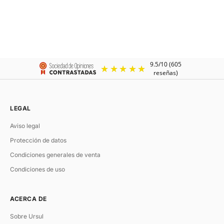
U'TURN.18
U-TURN.9
Pulsera de cuero marron
Pulsera de cuero para hombre con
cierre plateado
Precio de oferta
Precio normal
colo
Desde €112.50
€148.00
Gu
Precio de oferta
Color
€138.00
Negro
Pla
Chocolate
Or
LEGAL
Aviso legal
Protección de datos
Condiciones generales de venta
Condiciones de uso
ACERCA DE
Sobre Ursul