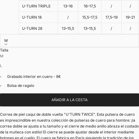
U-TURN TRIPLE
13–16
16–17,5
/
/
U-TURN 18
/
15,5–17,5
17,5–19
19–21
U-TURN 28
13–15,5
13–15,5
/
/
M
Talla
M
L
Grabado interior en cuero - 8€
Bolsa de ragalo
AÑADIR A LA CESTA
Correa de piel caqui de doble vuelta "U'TURN TWICE". Esta pulsera de cuero
es imprescindible en nuestra colección de pulseras de cuero para hombre: ¡la
correa doble se ajusta a tu tamaño y el cierre de medio anillo abraza el costado
de la muñeca con estilo! El cierre se puede ajustar desde el interior mediante
botones en el cuello. El cuero se fabrica en París siguiendo la tradición de los