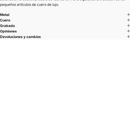
pequeños artículos de cuero de lujo.
Metal
Cuero
Grabado
Opiniones
Devoluciones y cambios
U'TURN TWICE
La pulsera de cuero doble vuelta para hombre
Cierre medio aro y cueros de guarnicionero elaborados en París.
El sistema U’TURN
El cierre semiaro dibuja una U — una línea redondeada y plana.
Se lleva en el lateral de la muñeca.
Una elección deliberada que libera la línea superior del brazo y equilibra
la silueta.
La muesca en forma de U, visible en la parte superior, no es un
mecanismo.
Es un signo.
Un marcador discreto, gráfico.