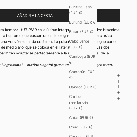
Burkina Faso
(EUR €)
AÑADIR A LA CESTA
Burundi (EUR €)
para hombre
U'TURN.9
es la última interpretación del icónico brazalete
Bután (EUR €)
ra hombres que buscan un estilo elegante y decidido. Un clásico
Cabo Verde
 una versión refinada de 9 mm. La pulsera U’Turn se distingue por el
(EUR €)
 de medio aro, que se coloca en el lateral de la muñeca. Las dos
e permiten adaptarse perfectamente a la ergonomía natural de la
Camboya (EUR
€)
 “Ingrassato” – curtido vegetal graso italiano – cierre negro mate.
Camerún (EUR
€)
Canadá (EUR €)
Caribe
neerlandés
(EUR €)
Catar (EUR €)
Chad (EUR €)
Chequia (EUR