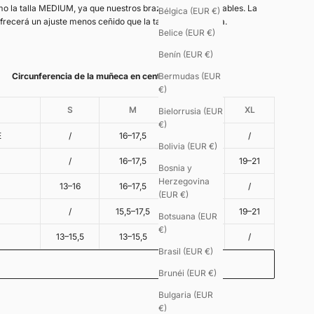
o la talla MEDIUM, ya que nuestros brazaletes son ajustables. La
Bélgica (EUR €)
ofrecerá un ajuste menos ceñido que la talla más pequeña.
Belice (EUR €)
Benín (EUR €)
Circunferencia de la muñeca en centímetros
Bermudas (EUR
€)
S
M
L
XL
Bielorrusia (EUR
€)
E
/
16–17,5
17,5–19
/
Bolivia (EUR €)
/
16–17,5
17,5–19
19–21
Bosnia y
Herzegovina
13–16
16–17,5
/
/
(EUR €)
/
15,5–17,5
17,5–19
19–21
Botsuana (EUR
€)
13–15,5
13–15,5
/
/
Brasil (EUR €)
Brunéi (EUR €)
Bulgaria (EUR
o - 8€
€)