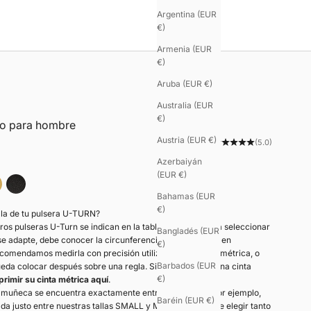
Argentina (EUR
€)
Armenia (EUR
€)
Aruba (EUR €)
Australia (EUR
€)
ro para hombre
Austria (EUR €)
(5.0)
Azerbaiyán
(EUR €)
al
ro mate
Negro mate
Bahamas (EUR
€)
alla de tu pulsera U-TURN?
tros pulseras U-Turn se indican en la tabla siguiente. Para seleccionar
Bangladés (EUR
 se adapte, debe conocer la circunferencia de su muñeca en
€)
ecomendamos medirla con precisión utilizando una cinta métrica, o
Barbados (EUR
eda colocar después sobre una regla. Si no dispone de una cinta
€)
primir su cinta métrica aquí
.
u muñeca se encuentra exactamente entre dos tallas —por ejemplo,
Baréin (EUR €)
uada justo entre nuestras tallas SMALL y MEDIUM—, puede elegir tanto