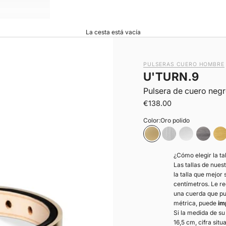
La cesta está vacía
PULSERAS CUERO HOMBRE
U'TURN.9
Pulsera de cuero neg
|
Precio de oferta
€138.00
Color:
Oro polido
Oro polido
Plata mate
Plata polido
Gunmet
O
¿Cómo elegir la t
Las tallas de nues
la talla que mejor
centímetros. Le r
una cuerda que pu
métrica, puede
im
Si la medida de s
16,5 cm, cifra sit