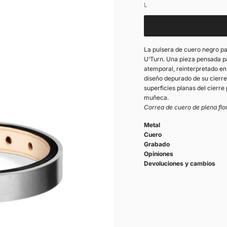
Bolsa de ragalo
L
La pulsera de cuero negro 
U’Turn. Una pieza pensada pa
atemporal, reinterpretado en
diseño depurado de su cierre
superficies planas del cierr
muñeca.
Correa de cuero de plena flor
Metal
Cuero
Grabado
Opiniones
Devoluciones y cambios