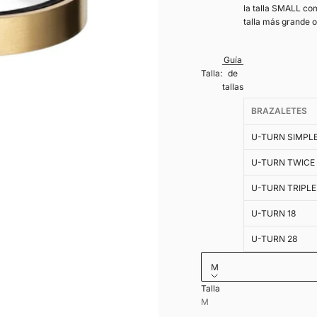
la talla SMALL com
talla más grande 
Guía
Talla:
de
tallas
BRAZALETES
U-TURN SIMPL
U-TURN TWICE
U-TURN TRIPLE
U-TURN 18
U-TURN 28
M
Talla
Grabado interior en cuer
M