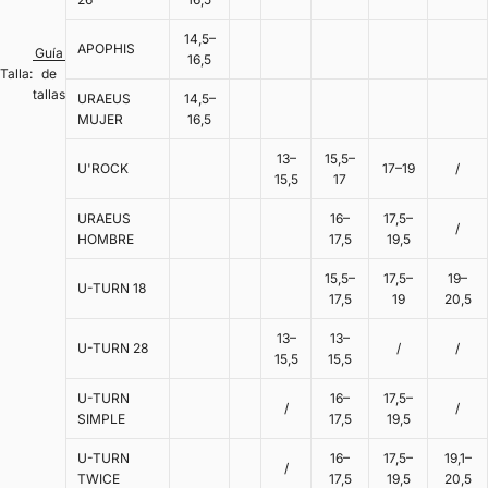
14,5–
APOPHIS
Guía
16,5
Talla:
de
tallas
URAEUS
14,5–
MUJER
16,5
13–
15,5–
U'ROCK
17–19
/
15,5
17
URAEUS
16–
17,5–
/
HOMBRE
17,5
19,5
15,5–
17,5–
19–
U-TURN 18
17,5
19
20,5
13–
13–
U-TURN 28
/
/
15,5
15,5
U-TURN
16–
17,5–
/
/
SIMPLE
17,5
19,5
U-TURN
16–
17,5–
19,1–
/
TWICE
17,5
19,5
20,5