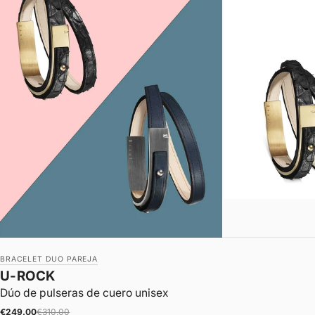
BRACELET DUO PAREJA
U-ROCK
Dúo de pulseras de cuero unisex
|
Precio de oferta
Precio normal
€249.00
€310.00