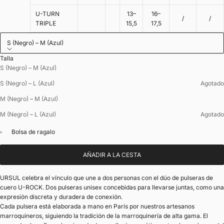
U-TURN
13–
16–
/
/
TRIPLE
15,5
17,5
S (Negro) – M (Azul)
Talla
S (Negro) – M (Azul)
S (Negro) – L (Azul)
Agotado
M (Negro) – M (Azul)
M (Negro) – L (Azul)
Agotado
Bolsa de ragalo
AÑADIR A LA CESTA
URSUL celebra el vínculo que une a dos personas con el dúo de pulseras de
cuero U-ROCK. Dos pulseras unisex concebidas para llevarse juntas, como una
expresión discreta y duradera de conexión.
Cada pulsera está elaborada a mano en París por nuestros artesanos
marroquineros, siguiendo la tradición de la marroquinería de alta gama. El