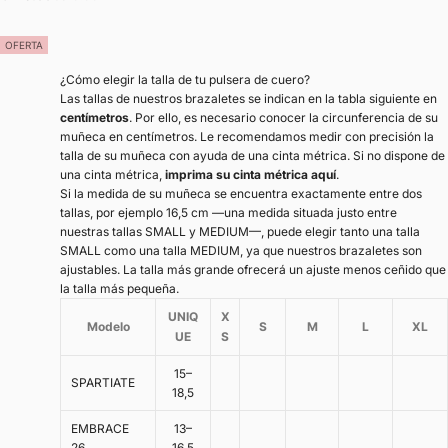
OFERTA
¿Cómo elegir la talla de tu pulsera de cuero?
Las tallas de nuestros brazaletes se indican en la tabla siguiente en
centímetros
. Por ello, es necesario conocer la circunferencia de su
muñeca en centímetros. Le recomendamos medir con precisión la
talla de su muñeca con ayuda de una cinta métrica. Si no dispone de
una cinta métrica,
imprima su cinta métrica aquí
.
Si la medida de su muñeca se encuentra exactamente entre dos
tallas, por ejemplo 16,5 cm —una medida situada justo entre
nuestras tallas SMALL y MEDIUM—, puede elegir tanto una talla
SMALL como una talla MEDIUM, ya que nuestros brazaletes son
ajustables. La talla más grande ofrecerá un ajuste menos ceñido que
la talla más pequeña.
UNIQ
X
Modelo
S
M
L
XL
UE
S
15–
SPARTIATE
18,5
EMBRACE
13–
26
16,5